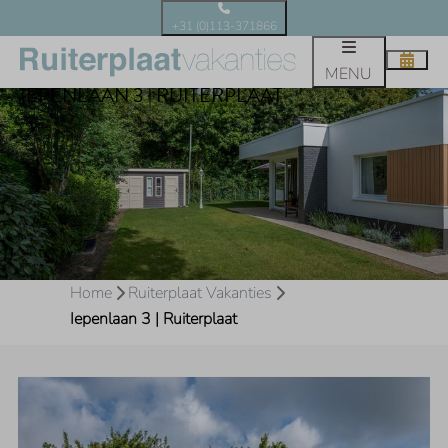
+31 (0)113-371866
MENU
IEPENLAAN 3 | RUITERPLAAT
Home
Ruiterplaat Vakanties
Iepenlaan 3 | Ruiterplaat