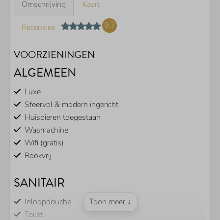
Omschrijving
Kaart
9,7
Recensies
VOORZIENINGEN
ALGEMEEN
Luxe
Sfeervol & modern ingericht
Huisdieren toegestaan
Wasmachine
Wifi (gratis)
Rookvrij
SANITAIR
Inloopdouche
Toon meer ↓
Toilet