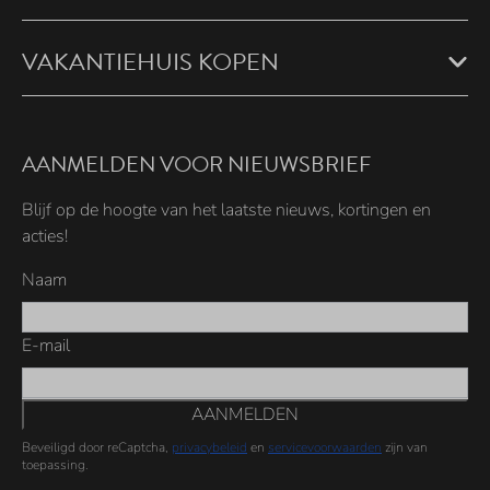
VAKANTIEHUIS KOPEN
AANMELDEN VOOR NIEUWSBRIEF
Blijf op de hoogte van het laatste nieuws, kortingen en
acties!
Naam
E-mail
AANMELDEN
Beveiligd door reCaptcha,
privacybeleid
en
servicevoorwaarden
zijn van
toepassing.