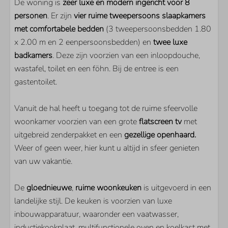
De woning is
zeer luxe en modern ingericht voor 8
Vaatwasser
personen
. Er zijn
vier ruime tweepersoons slaapkamers
met comfortabele bedden
(3 tweepersoonsbedden 1.80
LIGGING
x 2.00 m en 2 eenpersoonsbedden) en
twee luxe
badkamers
Tuin op het zuiden
. Deze zijn voorzien van een inloopdouche,
wastafel, toilet en een föhn. Bij de entree is een
Op loopafstand van Veerse Meer
gastentoilet.
Rustige ligging
PARKEN
Vanuit de hal heeft u toegang tot de ruime sfeervolle
woonkamer voorzien van een grote
flatscreen
tv
met
Ruiterplaat
uitgebreid zenderpakket en een
gezellige openhaard.
Weer of geen weer, hier kunt u altijd in sfeer genieten
SLAAPKAMER
van uw vakantie.
Aantal éénpersoonsbedden: 2
De
gloednieuwe
,
ruime woonkeuken
is uitgevoerd in een
Aantal tweepersoonsbedden: 3
landelijke stijl. De keuken is voorzien van luxe
inbouwapparatuur, waaronder een vaatwasser,
WOONRUIMTE
inductiekookplaat, multifunctionele oven en koelkast met