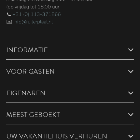
(op vrijdag tot 18:00 uur)
📞
+31 (0) 113-371866
✉️
info@ruiterplaat.nl
INFORMATIE
VOOR GASTEN
EIGENAREN
MEEST GEBOEKT
UW VAKANTIEHUIS VERHUREN