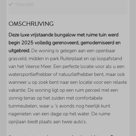
Wastafel
Gastentoilet
OMSCHRIJVING
BUITEN
Deze luxe vrijstaande bungalow met ruime tuin werd
Parkeerplaats bij woning
begin 2025 volledig gerenoveerd, gemoderniseerd en
Berging voor uw fietsen
uitgebreid.
De woning is gelegen aan een openbaar
Tuin
grasveld, midden in park Ruiterplaat en op loopafstand
Volledig omheinde tuin
van het Veerse Meer. Een perfecte locatie voor als u een
Terras
watersportliefhebber of natuurliefhebber bent, maar ook
Tuinhuis
wanneer u op zoek bent naar een locatie voor een relaxte
vakantie. De woning ligt op een ruim perceel met een
KEUKEN
zonnig terras op het zuiden met comfortabele
tuinmeubelen, waar u ’s avonds nog heerlijk kunt
Koel/vriescombinatie
nagenieten van een dagje op het water. De ruime
Filter koffiezetapparaat
oprijlaan biedt plaats aan twee auto’s.
Oven
Magnetron