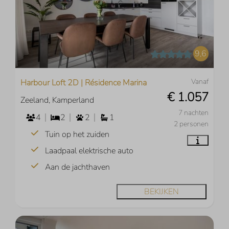
9,6
Vanaf
Harbour Loft 2D | Résidence Marina
€ 1.057
Zeeland, Kamperland
7 nachten
4
2
2
1
2 personen
Tuin op het zuiden
Laadpaal elektrische auto
Aan de jachthaven
BEKIJKEN