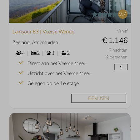
9,7
Vanaf
Lamsoor 63 | Veerse Wende
€ 1.146
Zeeland, Arnemuiden
7 nachten
4
2
1
2
2 personen
Direct aan het Veerse Meer
Uitzicht over het Veerse Meer
Gelegen op de 1e etage
BEKIJKEN