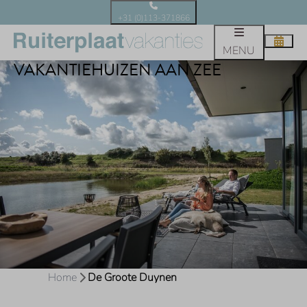
+31 (0)113-371866
DE GROOTE DUYNEN | LUXE
MENU
VAKANTIEHUIZEN AAN ZEE
Home
De Groote Duynen