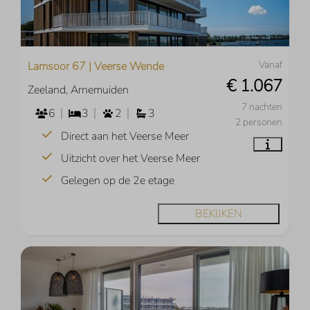
Vanaf
Lamsoor 67 | Veerse Wende
€ 1.067
Zeeland, Arnemuiden
7 nachten
6
3
2
3
2 personen
Direct aan het Veerse Meer
Uitzicht over het Veerse Meer
Gelegen op de 2e etage
BEKIJKEN