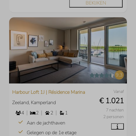
BEKIJKEN
9,3
Vanaf
Harbour Loft 1J | Résidence Marina
€ 1.021
Zeeland, Kamperland
7 nachten
4
2
2
1
2 personen
Aan de jachthaven
Gelegen op de 1e etage