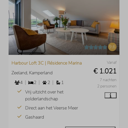
9,6
Vanaf
Harbour Loft 3C | Résidence Marina
€ 1.021
Zeeland, Kamperland
7 nachten
4
2
2
1
2 personen
Vrij uitzicht over het
polderlandschap
Direct aan het Veerse Meer
Gashaard