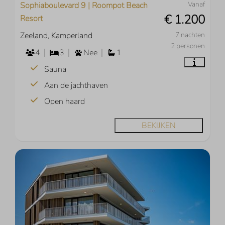
Vanaf
Sophiaboulevard 9 | Roompot Beach
€ 1.200
Resort
Zeeland, Kamperland
7 nachten
2 personen
4
3
Nee
1
Sauna
Aan de jachthaven
Open haard
BEKIJKEN