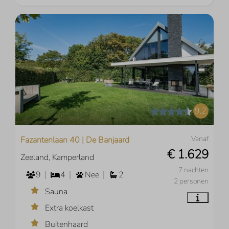
9,2
Vanaf
Fazantenlaan 40 | De Banjaard
€ 1.629
Zeeland, Kamperland
7 nachten
9
4
Nee
2
2 personen
Sauna
Extra koelkast
Buitenhaard