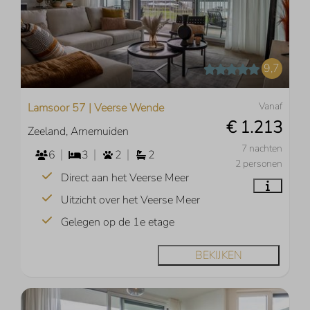
9,7
Vanaf
Lamsoor 57 | Veerse Wende
€ 1.213
Zeeland, Arnemuiden
7 nachten
6
3
2
2
2 personen
Direct aan het Veerse Meer
Uitzicht over het Veerse Meer
Gelegen op de 1e etage
BEKIJKEN