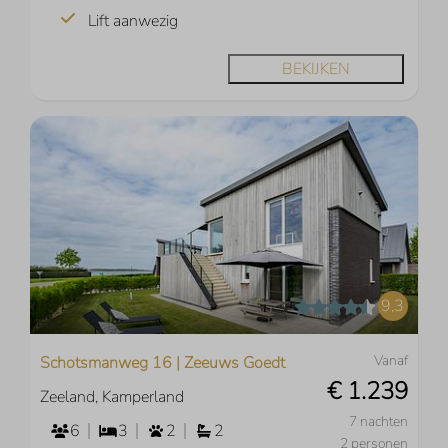
Lift aanwezig
BEKIJKEN
9,3
Vanaf
Schotsmanweg 16 | Zeeuws Goedt
€ 1.239
Zeeland, Kamperland
7 nachten
6
3
2
2
2 personen