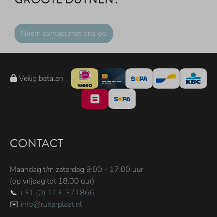
Neem contact met ons op
Veilig betalen
CONTACT
Maandag t/m zaterdag 9:00 - 17:00 uur
(op vrijdag tot 18:00 uur)
📞
+31 (0) 113-371866
✉️
info@ruiterplaat.nl