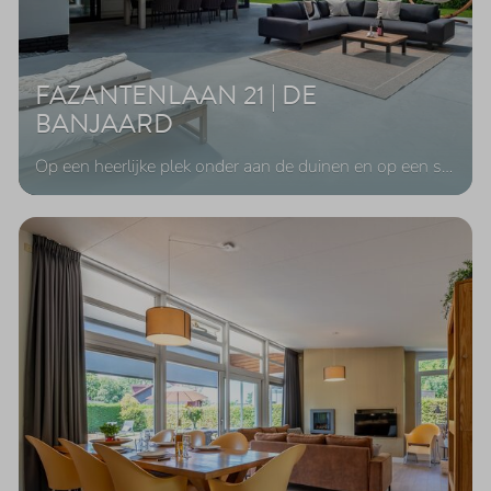
FAZANTENLAAN 21 | DE
BANJAARD
Op een heerlijke plek onder aan de duinen en op een s
…