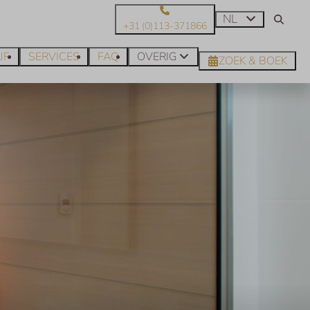
NL
+31 (0)113-371866
JF
SERVICES
FAQ
OVERIG
ZOEK & BOEK