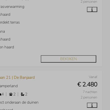
2 personen
rasverwarming
shaard
rdekt terras
una
shaard
en haard
BEKIJKEN
Vanaf
aan 21 | De Banjaard
€ 2.480
Kamperland
7 nachten
4
2
2
2 personen
ect onderaan de duinen