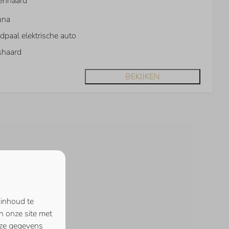
enhaard
una
dpaal elektrische auto
shaard
BEKIJKEN
 inhoud te
n onze site met
eze gegevens