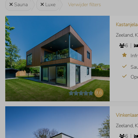
Sauna
Luxe
Verwijder filters
Kastanjela
Zeeland, 
6
Inf
Sa
Op
9,6
Vinkenlaa
Zeeland, 
6