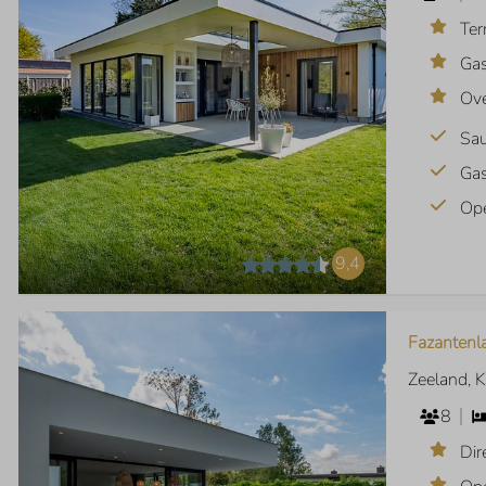
Ter
Ga
Ove
Sa
Ga
Op
9,4
Fazantenl
Zeeland, 
8
Dir