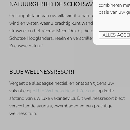
De Schotsman
NATUURGEBIED DE SCHOTSMAN
combineren met 
Schotsman Watersport
basis van uw ge
Op loopafstand van uw villa vindt u natuurgebied de Schot
Veerse Muze
wind en water, waar u prachtig kunt wandelen. Een afwisse
struweel en het Veerse Meer. Ook bij dieren is dit een geliefd
Zeeuws Goedt
ALLES ACCE
Schotse Hooglanders, reeën en verschillende vogelsoorten s
Zeeuwse natuur!
BLUE WELLNESSRESORT
Vergeet de alledaagse hectiek en ontspan tijdens uw
vakantie bij
BLUE Wellness Resort Zeeland
, op korte
afstand van uw luxe vakantievilla. Dit wellnessresort biedt
verschillende sauna's, zwembaden en een prachtige
wellness tuin.