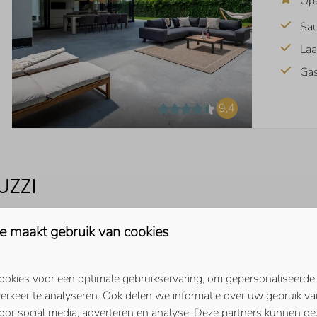
Op
Sa
Laa
Ga
9,4
UZZI
jacuzzi in het aanbod van
e maakt gebruik van cookies
eschikt over een
infraroodsauna
anoramisch uitzicht over het
e!
okies voor een optimale gebruikservaring, om gepersonaliseerde
erkeer te analyseren. Ook delen we informatie over uw gebruik va
oor social media, adverteren en analyse. Deze partners kunnen d