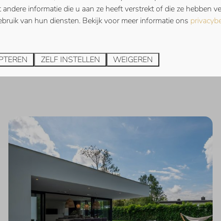
andere informatie die u aan ze heeft verstrekt of die ze hebben 
bruik van hun diensten. Bekijk voor meer informatie ons
privacybe
sman. Een gebied gevormd door
lend landschap met bos,
 gebied. Grote kans dat u
PTEREN
ZELF INSTELLEN
WEIGEREN
pot. Ontdek de prachtige