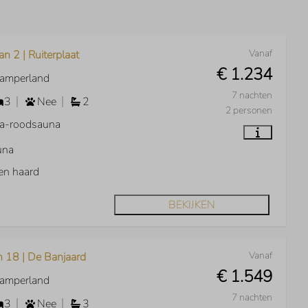
Vanaf
an 2 | Ruiterplaat
€ 1.234
Kamperland
7 nachten
3
Nee
2
2 personen
ra-roodsauna
una
en haard
BEKIJKEN
Vanaf
n 18 | De Banjaard
€ 1.549
Kamperland
7 nachten
3
Nee
3