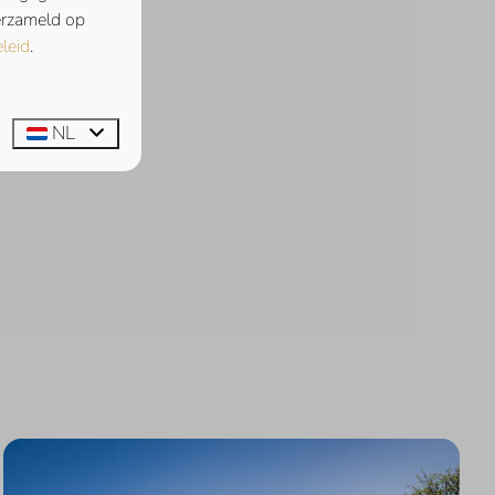
verzameld op
leid
.
NL