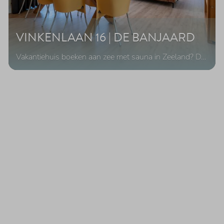
VINKENLAAN 16 | DE BANJAARD
Vakantiehuis boeken aan zee met sauna in Zeeland? D
…