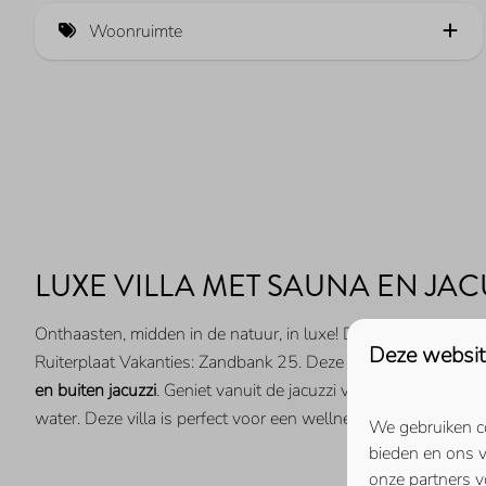
Veerse Wende
Vrij uitzicht over het polderlandschap
Woonruimte
De Banjaard (2)
Direct aan het Veerse Meer
Gashaard (2)
Port Elisabeth
Aan het water
Open haard (2)
Havenweg
Kortgene Haven
Landelijk
Marina Kamperland
LUXE VILLA MET SAUNA EN JAC
Marinuswerf
Rancho Grande
Onthaasten, midden in de natuur, in luxe! De enige villa met 
Deze websit
Ruiterplaat Vakanties: Zandbank 25. Deze 6-persoonsvilla b
Résidence Marina Kamperland
en buiten jacuzzi
. Geniet vanuit de jacuzzi van een prachtig p
Roompot Beach Resort
water. Deze villa is perfect voor een wellnessvakantie aan ze
We gebruiken co
Ruiterplaat (1)
bieden en ons v
onze partners v