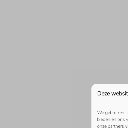
Rancho Grande
Résidence Marina Kamperland
Roompot Beach Resort (9)
Ruiterplaat
De Schotsman
Schotsman Watersport
Veerse Muze
Zeeuws Goedt
Deze websit
We gebruiken co
bieden en ons v
onze partners v