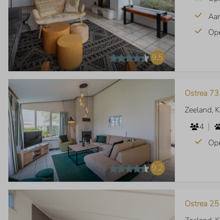
Aan
Op
9,5
Ostrea 73
Zeeland, 
4
Op
9,2
Ostrea 25