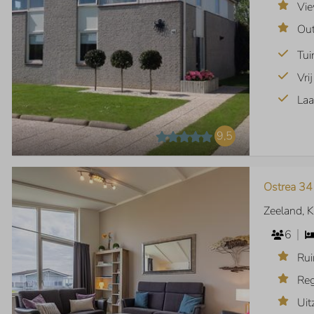
Vie
Out
Tui
Vri
Laa
9,5
Ostrea 34
Zeeland, 
6
Rui
Re
Uit