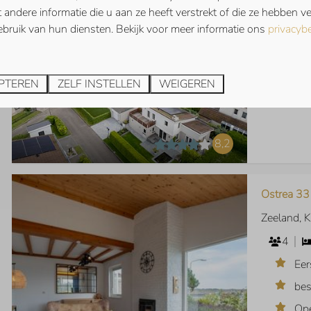
andere informatie die u aan ze heeft verstrekt of die ze hebben 
bruik van hun diensten. Bekijk voor meer informatie ons
privacybe
Cardium 2
Zeeland, 
PTEREN
ZELF INSTELLEN
WEIGEREN
6
8,2
Ostrea 33
Zeeland, 
4
Eer
bes
Op