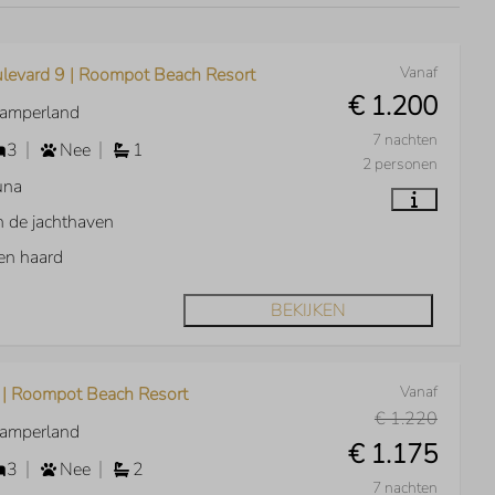
Vanaf
levard 9 | Roompot Beach Resort
€ 1.200
Kamperland
7 nachten
3
Nee
1
2 personen
una
 de jachthaven
en haard
BEKIJKEN
Vanaf
 | Roompot Beach Resort
€ 1.220
Kamperland
€ 1.175
3
Nee
2
7 nachten