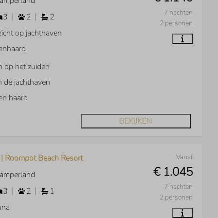
Kamperland
7 nachten
3
2
2
2 personen
zicht op jachthaven
enhaard
n op het zuiden
 de jachthaven
en haard
BEKIJKEN
Vanaf
 | Roompot Beach Resort
€ 1.045
Kamperland
7 nachten
3
2
1
2 personen
una