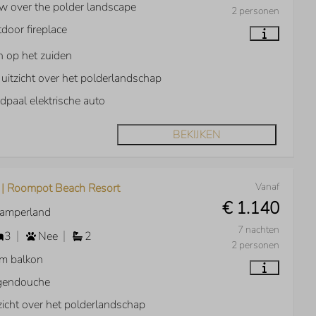
w over the polder landscape
2 personen
door fireplace
n op het zuiden
j uitzicht over het polderlandschap
dpaal elektrische auto
BEKIJKEN
Vanaf
 | Roompot Beach Resort
€ 1.140
Kamperland
7 nachten
3
Nee
2
2 personen
m balkon
gendouche
zicht over het polderlandschap