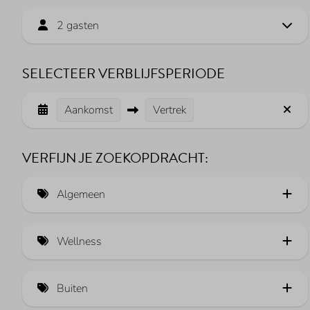
2 gasten
SELECTEER VERBLIJFSPERIODE
Aankomst
Vertrek
VERFIJN JE ZOEKOPDRACHT:
Algemeen
Luxe (1)
Wellness
Duurzame verwarming
Sauna (3)
Laadpaal elektrische auto (2)
Buiten
Whirlpool
Uitzicht over het Veerse Meer