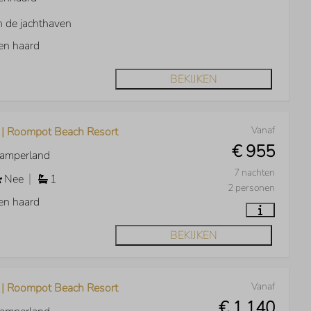
 de jachthaven
en haard
BEKIJKEN
Vanaf
 | Roompot Beach Resort
€ 955
Kamperland
7 nachten
Nee
1
2 personen
en haard
BEKIJKEN
Vanaf
 | Roompot Beach Resort
€ 1.140