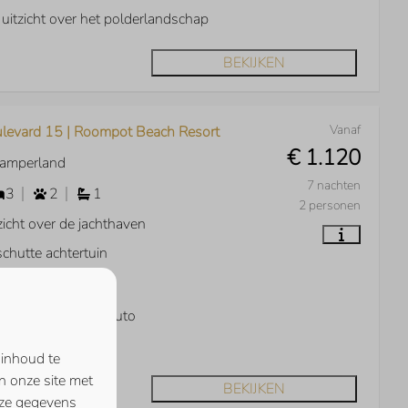
j uitzicht over het polderlandschap
BEKIJKEN
Vanaf
levard 15 | Roompot Beach Resort
€ 1.120
Kamperland
7 nachten
3
2
1
2 personen
zicht over de jachthaven
chutte achtertuin
una
dpaal elektrische auto
 de jachthaven
 inhoud te
n onze site met
BEKIJKEN
eze gegevens