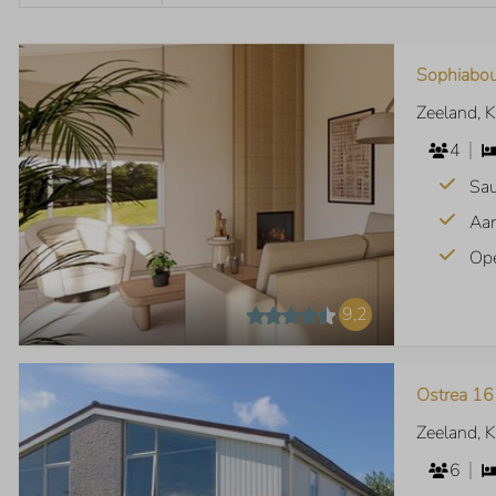
Sophiabou
Zeeland, 
4
Sa
Aan
Op
9,2
Ostrea 16
Zeeland, 
6