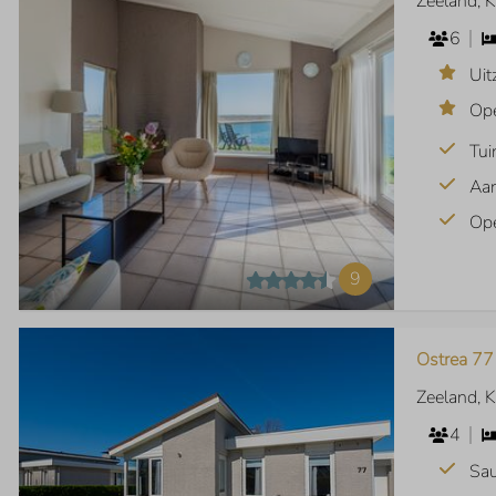
Zeeland, 
6
Uit
Op
Tui
Aan
Op
9
Ostrea 77
Zeeland, 
4
Sa