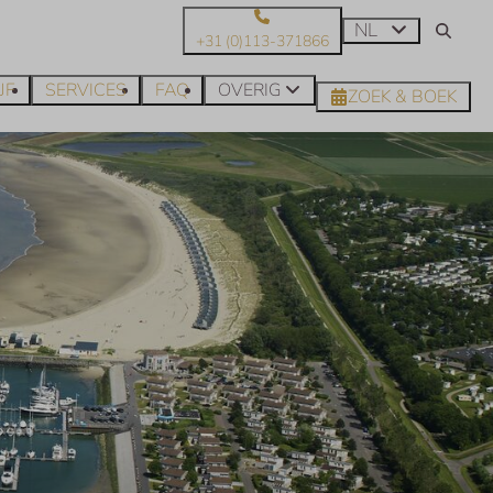
NL
+31 (0)113-371866
JF
SERVICES
FAQ
OVERIG
ZOEK & BOEK