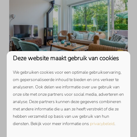
9,1
Deze website maakt gebruik van cookies
Vanaf
Fazantenlaan 35 | De Banjaard
We gebruiken cookies voor een optimale gebruikservaring,
€ 1.929
om gepersonaliseerde inhoud te bieden en ons verkeer te
Zeeland, Kamperland
analyseren. Ook delen we informatie over uw gebruik van
7 nachten
8
4
Nee
2
onze site met onze partners voor social media, adverteren en
2 personen
analyse. Deze partners kunnen deze gegevens combineren
Direct achter de duinen gelegen
met andere informatie die u aan ze heeft verstrekt of die ze
riante tuin
hebben verzameld op basis van uw gebruik van hun
Trampoline
diensten. Bekijk voor meer informatie ons
privacybeleid
.