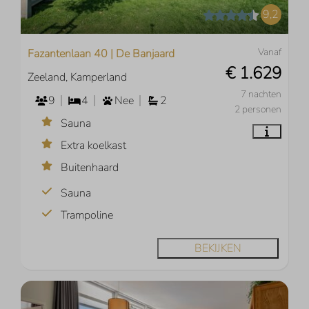
9,2
Vanaf
Fazantenlaan 40 | De Banjaard
€ 1.629
Zeeland, Kamperland
7 nachten
9
4
Nee
2
2 personen
Sauna
Extra koelkast
Buitenhaard
Sauna
Trampoline
BEKIJKEN