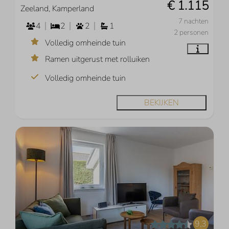
€ 1.115
Zeeland, Kamperland
7 nachten
4
2
2
1
2 personen
Volledig omheinde tuin
Ramen uitgerust met rolluiken
Volledig omheinde tuin
BEKIJKEN
9,3