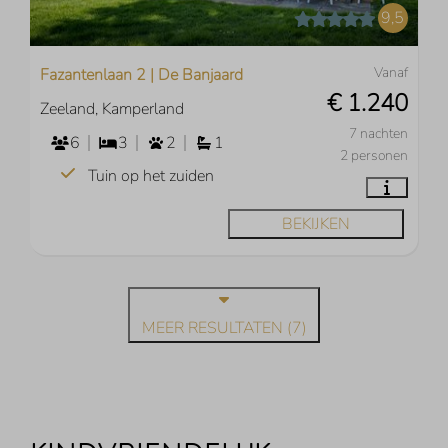
9,5
Vanaf
Fazantenlaan 2 | De Banjaard
€ 1.240
Zeeland, Kamperland
7 nachten
6
3
2
1
2 personen
Tuin op het zuiden
BEKIJKEN
MEER RESULTATEN (7)