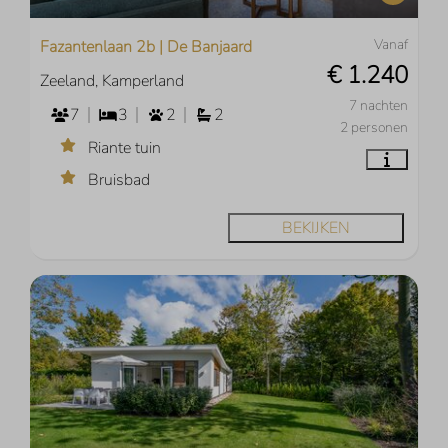
Vanaf
Fazantenlaan 2b | De Banjaard
€ 1.240
Zeeland, Kamperland
7 nachten
7
3
2
2
2 personen
Riante tuin
Bruisbad
BEKIJKEN