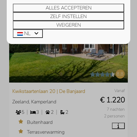
BEKIJKEN
ALLES ACCEPTEREN
ZELF INSTELLEN
WEIGEREN
NL
8,8
Vanaf
Kwikstaartenlaan 20 | De Banjaard
€ 1.220
Zeeland, Kamperland
7 nachten
5
3
2
2
2 personen
Buitenhaard
Terrasverwarming