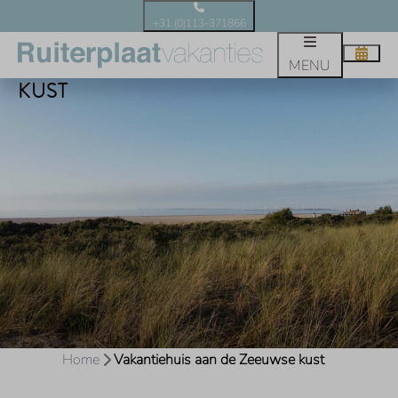
+31 (0)113-371866
VAKANTIEHUIS AAN DE ZEEUWSE
MENU
KUST
Home
Vakantiehuis aan de Zeeuwse kust