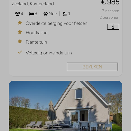
€ 985
Zeeland, Kamperland
7 nachten
4
3
Nee
1
2 personen
Overdekte berging voor fietsen
Houtkachel
Riante tuin
Volledig omheinde tuin
BEKIJKEN