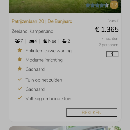
9,2
Vanaf
Patrijzenlaan 20 | De Banjaard
€ 1.365
Zeeland, Kamperland
7 nachten
7
4
Nee
2
2 personen
Splinternieuwe woning
Moderne inrichting
Gashaard
Tuin op het zuiden
Gashaard
Volledig omheinde tuin
BEKIJKEN