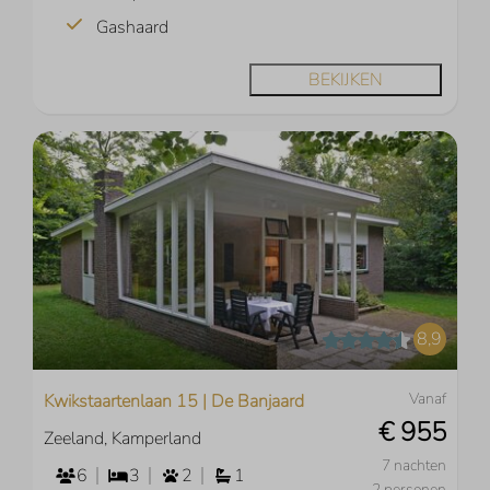
Gashaard
BEKIJKEN
8,9
Vanaf
Kwikstaartenlaan 15 | De Banjaard
€ 955
Zeeland, Kamperland
7 nachten
6
3
2
1
2 personen