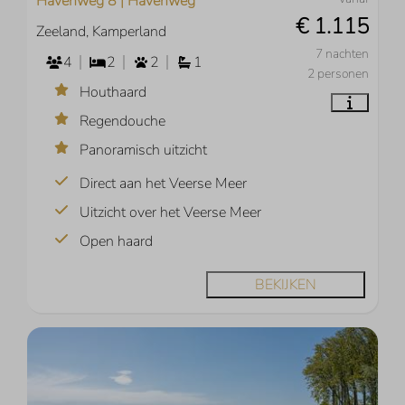
Havenweg 8 | Havenweg
€ 1.115
Zeeland, Kamperland
7 nachten
4
2
2
1
2 personen
Houthaard
Regendouche
Panoramisch uitzicht
Direct aan het Veerse Meer
Uitzicht over het Veerse Meer
Open haard
BEKIJKEN