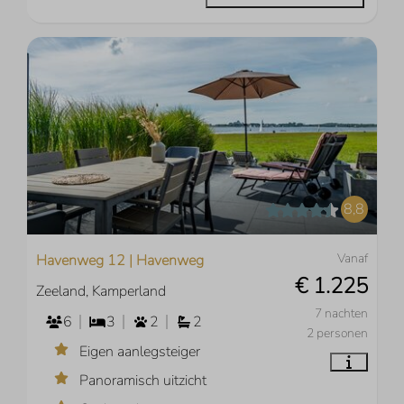
8,8
Vanaf
Havenweg 12 | Havenweg
€ 1.225
Zeeland, Kamperland
7 nachten
6
3
2
2
2 personen
Eigen aanlegsteiger
Panoramisch uitzicht