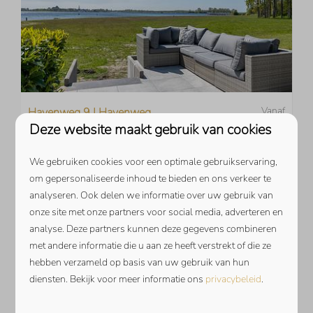
Vanaf
Havenweg 9 | Havenweg
Deze website maakt gebruik van cookies
€ 1.225
Zeeland, Kamperland
7 nachten
6
3
2
1
We gebruiken cookies voor een optimale gebruikservaring,
2 personen
om gepersonaliseerde inhoud te bieden en ons verkeer te
Dichtbij Veerse Meer
analyseren. Ook delen we informatie over uw gebruik van
Panoramisch uitzicht over het
onze site met onze partners voor social media, adverteren en
Veerse Meer
analyse. Deze partners kunnen deze gegevens combineren
met andere informatie die u aan ze heeft verstrekt of die ze
Direct aan het Veerse Meer
hebben verzameld op basis van uw gebruik van hun
Uitzicht over het Veerse Meer
diensten. Bekijk voor meer informatie ons
privacybeleid
.
Open haard