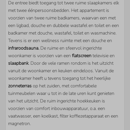
De entree biedt toegang tot twee ruime slaapkamers elk
KEUKEN
met twee éénpersoonsbedden. Het appartement is
voorzien van twee ruime badkamers, waarvan een met
Koelkast
een ligbad, douche en dubbele wastafel en toilet en een
Filter koffiezetapparaat
badkamer met douche, wastafel, toilet en wasmachine.
Magnetron
Tevens is er een wellness ruimte met een douche en
Vaatwasser
infraroodsauna.
De ruime en sfeervol ingerichte
PARKEN
woonkamer is voorzien van een
flatscreen
televisie en
slaapbank
. Door de vele ramen rondom is het uitzicht
Schotsman Watersport
vanuit de woonkamer en keuken eindeloos. Vanuit de
woonkamer heeft u tevens toegang tot het heerlijke
SLAAPKAMER
zonneterras
op het zuiden, met comfortabele
tuinmeubelen waar u tot in de late uren kunt genieten
Aantal éénpersoonsbedden: 4
van het uitzicht. De ruim ingerichte hoekkeuken is
Aantal slaapbanken: 1
voorzien van comfort inbouwapparatuur, o.a. een
vaatwasser, een koelkast, filter koffiezetapparaat en een
WOONRUIMTE
magnetron.