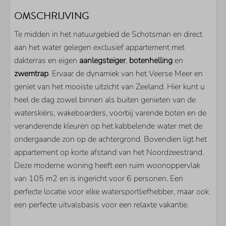
OMSCHRIJVING
SANITAIR
Te midden in het natuurgebied de Schotsman en direct
Bad
aan het water gelegen exclusief appartement met
Wastafel
dakterras en eigen
aanlegsteiger
,
botenhelling
en
Dubbele wastafel
zwemtrap
. Ervaar de dynamiek van het Veerse Meer en
Gastentoilet
geniet van het mooiste uitzicht van Zeeland. Hier kunt u
heel de dag zowel binnen als buiten genieten van de
BUITEN
waterskiërs, wakeboarders, voorbij varende boten en de
veranderende kleuren op het kabbelende water met de
Parkeerplaats bij woning
ondergaande zon op de achtergrond. Bovendien ligt het
Berging voor uw fietsen
appartement op korte afstand van het Noordzeestrand.
Terras
Deze moderne woning heeft een ruim woonoppervlak
Balkon
van 105 m2 en is ingericht voor 6 personen. Een
Zwemtrap
perfecte locatie voor elke watersportliefhebber, maar ook
Eigen aanlegsteiger
een perfecte uitvalsbasis voor een relaxte vakantie.
Boothelling