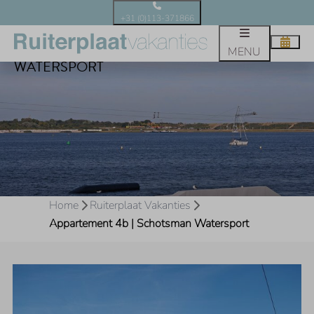
+31 (0)113-371866
APPARTEMENT 4B | SCHOTSMAN
MENU
WATERSPORT
Home
Ruiterplaat Vakanties
Appartement 4b | Schotsman Watersport