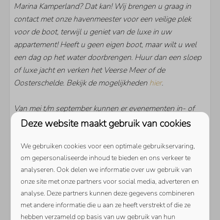
Marina Kamperland? Dat kan! Wij brengen u graag in
contact met onze havenmeester voor een veilige plek
voor de boot, terwijl u geniet van de luxe in uw
appartement! Heeft u geen eigen boot, maar wilt u wel
een dag op het water doorbrengen. Huur dan een sloep
of luxe jacht en verken het Veerse Meer of de
Oosterschelde. Bekijk de mogelijkheden
hier
.
Van mei t/m september kunnen er evenementen in- of
rondom het havengebied georganiseerd worden.
Deze website maakt gebruik van cookies
Benieuwd welk evenement tijdens uw verblijf plaats
We gebruiken cookies voor een optimale gebruikservaring,
vindt? Bekijk onze
evenementenpagina
.
om gepersonaliseerde inhoud te bieden en ons verkeer te
Energielabel:
analyseren. Ook delen we informatie over uw gebruik van
onze site met onze partners voor social media, adverteren en
analyse. Deze partners kunnen deze gegevens combineren
met andere informatie die u aan ze heeft verstrekt of die ze
hebben verzameld op basis van uw gebruik van hun