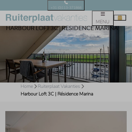
+31 (0)113-371866
MENU
HARBOUR LOFT 3C | RÉSIDENCE MARINA
Home
Ruiterplaat Vakanties
Harbour Loft 3C | Résidence Marina