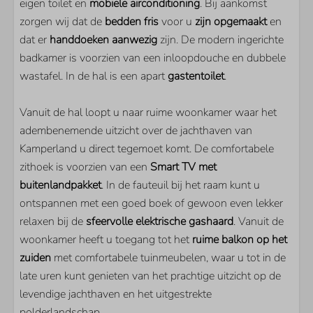
eigen toilet en
mobiele airconditioning
. Bij aankomst
Vaatwasser
zorgen wij dat de
bedden fris
voor u
zijn opgemaakt
en
dat er
handdoeken aanwezig
zijn. De modern ingerichte
LIGGING
badkamer is voorzien van een inloopdouche en dubbele
wastafel. In de hal is een apart
Vrij uitzicht over het polderlandschap
gastentoilet
.
Direct aan het Veerse Meer
Vanuit de hal loopt u naar ruime woonkamer waar het
Aan de jachthaven
adembenemende uitzicht over de jachthaven van
Gelegen op de 3e etage
Kamperland u direct tegemoet komt. De comfortabele
PARKEN
zithoek is voorzien van een
Smart TV met
buitenlandpakket
. In de fauteuil bij het raam kunt u
Résidence Marina Kamperland
ontspannen met een goed boek of gewoon even lekker
relaxen bij de
sfeervolle elektrische gashaard
. Vanuit de
SLAAPKAMER
woonkamer heeft u toegang tot het
ruime balkon op het
zuiden
met comfortabele tuinmeubelen, waar u tot in de
Aantal éénpersoonsbedden: 4
late uren kunt genieten van het prachtige uitzicht op de
levendige jachthaven en het uitgestrekte
WOONRUIMTE
polderlandschap.