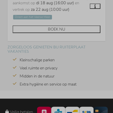
aankomst op
di 18 aug (16:00 uur)
en
vertrek op
za 22 aug (10:00 uur)
Direct aan het Veerse Meer
BOEK NU
ZORGELOOS GENIETEN BIJ RUITERPLAAT
VAKANTIES
Kleinschalige parken
Veel ruimte en privacy
Midden in de natuur
Extra hygiëne en service op maat
Veilig betalen