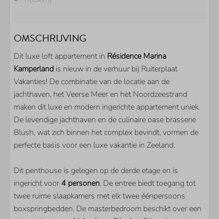
SANITAIR
OMSCHRIJVING
Douche
Dit luxe loft appartement in
Résidence Marina
Toilet
Kamperland
is nieuw in de verhuur bij Ruiterplaat
Dubbele wastafel
Vakanties! De combinatie van de locatie aan de
Gastentoilet
jachthaven, het Veerse Meer en het Noordzeestrand
BUITEN
maken dit luxe en modern ingerichte appartement uniek.
De levendige jachthaven en de culinaire oase brasserie
Parkeerplaats bij woning
Blush, wat zich binnen het complex bevindt, vormen de
Balkon
perfecte basis voor een luxe vakantie in Zeeland.
KEUKEN
Dit penthouse is gelegen op de derde etage en is
ingericht voor
4 personen
. De entree biedt toegang tot
Koel/vriescombinatie
twee ruime slaapkamers met elk twee éénpersoons
Nespresso machine
boxspringbedden. De masterbedroom beschikt over een
Combimagnetron