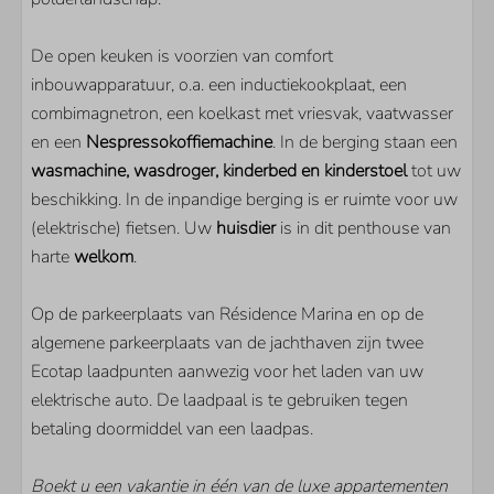
Smart TV
Extra buitenlandse zenders
De open keuken is voorzien van comfort
Vloerverwarming
inbouwapparatuur, o.a. een inductiekookplaat, een
Gashaard
combimagnetron, een koelkast met vriesvak, vaatwasser
en een
Nespressokoffiemachine
. In de berging staan een
wasmachine, wasdroger, kinderbed en kinderstoel
tot uw
beschikking. In de inpandige berging is er ruimte voor uw
(elektrische) fietsen. Uw
huisdier
is in dit penthouse van
harte
welkom
.
Op de parkeerplaats van Résidence Marina en op de
algemene parkeerplaats van de jachthaven zijn twee
Ecotap laadpunten aanwezig voor het laden van uw
elektrische auto. De laadpaal is te gebruiken tegen
betaling doormiddel van een laadpas.
Boekt u een vakantie in één van de luxe appartementen