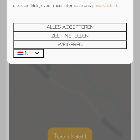
diensten. Bekijk voor meer informatie ons
privacybeleid
.
ALLES ACCEPTEREN
ZELF INSTELLEN
WEIGEREN
NL
Toon kaart