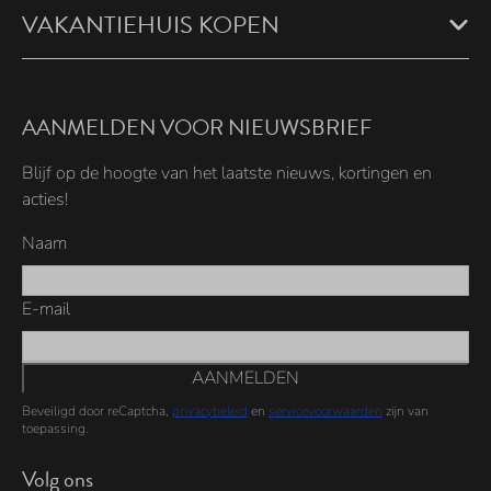
VAKANTIEHUIS KOPEN
AANMELDEN VOOR NIEUWSBRIEF
Blijf op de hoogte van het laatste nieuws, kortingen en
acties!
Naam
E-mail
AANMELDEN
Beveiligd door reCaptcha,
privacybeleid
en
servicevoorwaarden
zijn van
toepassing.
Volg ons