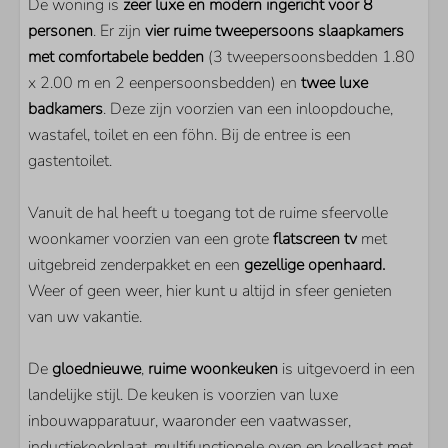
De woning is
zeer luxe en modern ingericht voor 8
Vaatwasser
personen
. Er zijn
vier ruime tweepersoons slaapkamers
met comfortabele bedden
(3 tweepersoonsbedden 1.80
LIGGING
x 2.00 m en 2 eenpersoonsbedden) en
twee luxe
badkamers
Tuin op het zuiden
. Deze zijn voorzien van een inloopdouche,
wastafel, toilet en een föhn. Bij de entree is een
Op loopafstand van Veerse Meer
gastentoilet.
Rustige ligging
PARKEN
Vanuit de hal heeft u toegang tot de ruime sfeervolle
woonkamer voorzien van een grote
flatscreen
tv
met
Ruiterplaat
uitgebreid zenderpakket en een
gezellige openhaard.
Weer of geen weer, hier kunt u altijd in sfeer genieten
SLAAPKAMER
van uw vakantie.
Aantal éénpersoonsbedden: 2
De
gloednieuwe
,
ruime woonkeuken
is uitgevoerd in een
Aantal tweepersoonsbedden: 3
landelijke stijl. De keuken is voorzien van luxe
inbouwapparatuur, waaronder een vaatwasser,
WOONRUIMTE
inductiekookplaat, multifunctionele oven en koelkast met