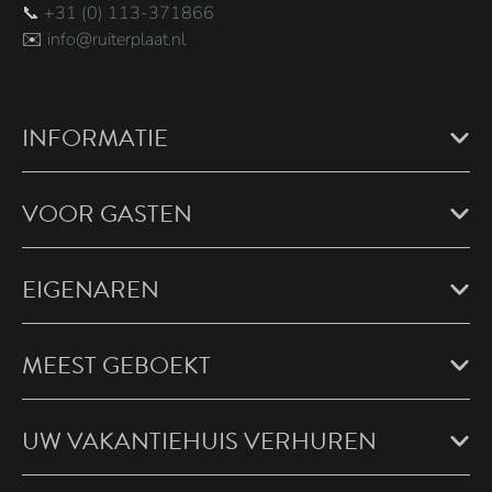
📞
+31 (0) 113-371866
✉️
info@ruiterplaat.nl
INFORMATIE
VOOR GASTEN
EIGENAREN
MEEST GEBOEKT
UW VAKANTIEHUIS VERHUREN