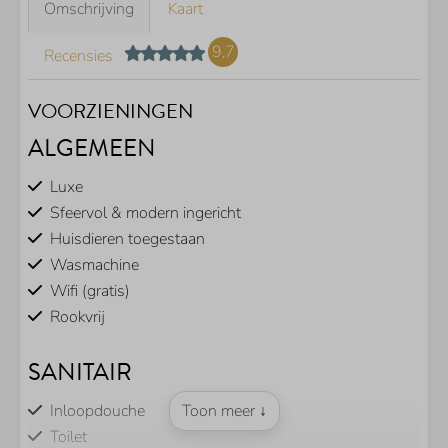
Omschrijving
Kaart
9,7
Recensies
VOORZIENINGEN
ALGEMEEN
Luxe
Sfeervol & modern ingericht
Huisdieren toegestaan
Wasmachine
Wifi (gratis)
Rookvrij
SANITAIR
Inloopdouche
Toon meer ↓
Toilet