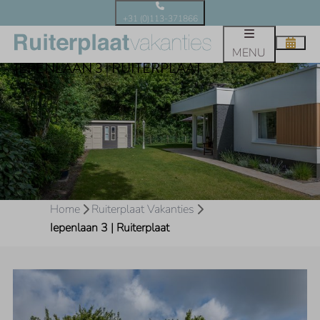
+31 (0)113-371866
MENU
IEPENLAAN 3 | RUITERPLAAT
Home
Ruiterplaat Vakanties
Iepenlaan 3 | Ruiterplaat