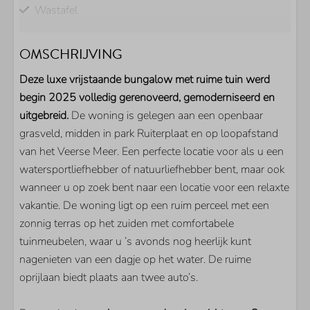
Wastafel
Gastentoilet
OMSCHRIJVING
BUITEN
Deze luxe vrijstaande bungalow met ruime tuin werd
Parkeerplaats bij woning
begin 2025 volledig gerenoveerd, gemoderniseerd en
Berging voor uw fietsen
uitgebreid.
De woning is gelegen aan een openbaar
Tuin
grasveld, midden in park Ruiterplaat en op loopafstand
Volledig omheinde tuin
van het Veerse Meer. Een perfecte locatie voor als u een
Terras
watersportliefhebber of natuurliefhebber bent, maar ook
Tuinhuis
wanneer u op zoek bent naar een locatie voor een relaxte
vakantie. De woning ligt op een ruim perceel met een
KEUKEN
zonnig terras op het zuiden met comfortabele
tuinmeubelen, waar u ’s avonds nog heerlijk kunt
Koel/vriescombinatie
nagenieten van een dagje op het water. De ruime
Filter koffiezetapparaat
oprijlaan biedt plaats aan twee auto’s.
Oven
Magnetron