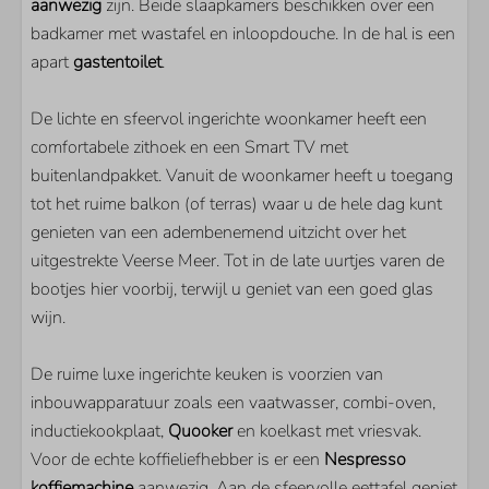
aanwezig
zijn. Beide slaapkamers beschikken over een
Quooker
badkamer met wastafel en inloopdouche. In de hal is een
apart
gastentoilet
.
LIGGING
De lichte en sfeervol ingerichte woonkamer heeft een
Direct aan het Veerse Meer
comfortabele zithoek en een Smart TV met
Aan het water
buitenlandpakket. Vanuit de woonkamer heeft u toegang
Rustige ligging
tot het ruime balkon (of terras) waar u de hele dag kunt
Gelegen op de 2e etage
genieten van een adembenemend uitzicht over het
PARKEN
uitgestrekte Veerse Meer. Tot in de late uurtjes varen de
bootjes hier voorbij, terwijl u geniet van een goed glas
Veerse Wende
wijn.
SLAAPKAMER
De ruime luxe ingerichte keuken is voorzien van
inbouwapparatuur zoals een vaatwasser, combi-oven,
Aantal tweepersoonsbedden: 2
inductiekookplaat,
Quooker
en koelkast met vriesvak.
Voor de echte koffieliefhebber is er een
Nespresso
WOONRUIMTE
koffiemachine
aanwezig. Aan de sfeervolle eettafel geniet