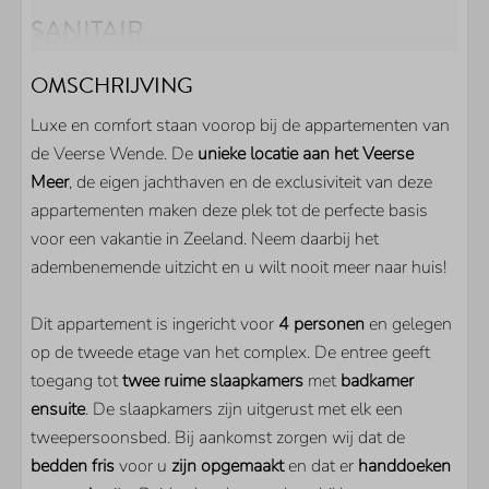
SANITAIR
Douche
OMSCHRIJVING
Wastafel
Luxe en comfort staan voorop bij de appartementen van
Gastentoilet
de Veerse Wende. De
unieke locatie aan het Veerse
BUITEN
Meer
, de eigen jachthaven en de exclusiviteit van deze
appartementen maken deze plek tot de perfecte basis
Parkeerplaats bij woning
voor een vakantie in Zeeland. Neem daarbij het
Berging voor uw fietsen
adembenemende uitzicht en u wilt nooit meer naar huis!
Balkon
Eigen aanlegsteiger
Dit appartement is ingericht voor
4 personen
en gelegen
op de tweede etage van het complex. De entree geeft
KEUKEN
toegang tot
twee ruime slaapkamers
met
badkamer
ensuite
. De slaapkamers zijn uitgerust met elk een
Koel/vriescombinatie
tweepersoonsbed. Bij aankomst zorgen wij dat de
Nespresso machine
bedden fris
voor u
zijn opgemaakt
en dat er
handdoeken
Combimagnetron