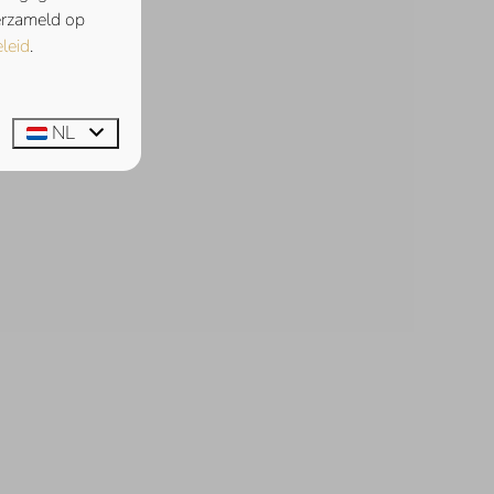
verzameld op
leid
.
NL