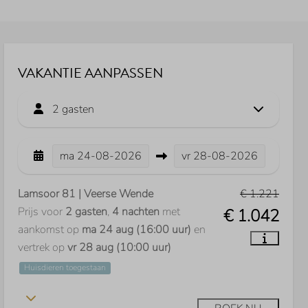
VAKANTIE AANPASSEN
2 gasten
ma
24-08-2026
vr
28-08-2026
Lamsoor 81 | Veerse Wende
€ 1.221
Prijs voor
2 gasten
,
4 nachten
met
€ 1.042
aankomst op
ma 24 aug (16:00 uur)
en
vertrek op
vr 28 aug (10:00 uur)
Huisdieren toegestaan