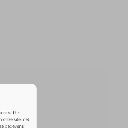
 inhoud te
n onze site met
eze gegevens