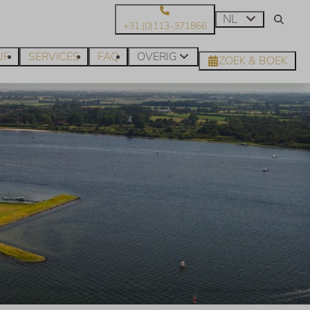
NL
+31 (0)113-371866
JF
SERVICES
FAQ
OVERIG
ZOEK & BOEK