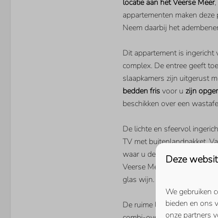
locatie aan het Veerse Meer
,
Gastentoilet
appartementen maken deze ple
Neem daarbij het adembeneme
Dit appartement is ingericht
KEUKEN
complex. De entree geeft to
slaapkamers zijn uitgerust 
Koel/vriescombinatie
bedden fris
voor u
zijn opg
Nespresso machine
beschikken over een wastafel
Vaatwasser
Quooker
De lichte en sfeervol inger
PARKEN
TV met buitenlandpakket. Va
waar u de hele dag kunt gen
Deze websit
Veerse Wende
Veerse Meer. Tot in de late u
glas wijn.
We gebruiken co
bieden en ons v
De ruime luxe ingerichte ke
WOONRUIMTE
onze partners v
combi-oven, inductiekookplaa