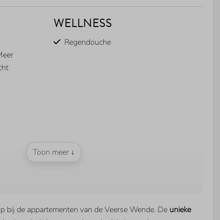
WELLNESS
Regendouche
Meer
cht
Toon meer ↓
BUITEN
op bij de appartementen van de Veerse Wende. De
unieke
Parkeerplaats bij woning