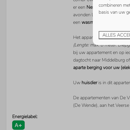
combineren met 
er een
Nespresso
koffiemac
Smart TV
basis van uw ge
avonden lang tafelen met uw 
Extra buitenlandse zende
een
wasmachine en wasdrog
ALLES ACCE
Het appartement heeft een
p
(Lengte: max. 8 meter. Diepg
bij uw appartement en op i
dagtocht naar Middelburg of
aparte berging voor uw (elekt
Uw
huisdier
is in dit appart
De appartementen van De Vee
(De Wende), aan het Veerse
Energielabel: