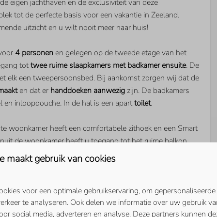
 de eigen jachthaven en de exclusiviteit van deze
Berging voor uw fietsen
k tot de perfecte basis voor een vakantie in Zeeland.
Terras
nde uitzicht en u wilt nooit meer naar huis!
Eigen aanlegsteiger
 voor
4 personen
en gelegen op de tweede etage van het
LIGGING
egang tot
twee ruime slaapkamers
met badkamer ensuite
. De
met elk een tweepersoonsbed. Bij aankomst zorgen wij dat de
Direct aan het Veerse Meer
emaakt
en dat er
handdoeken aanwezig
zijn. De badkamers
Aan het water
 en inloopdouche. In de hal is een apart
toilet
.
Gelegen op de 2e etage
ichte woonkamer heeft een comfortabele zithoek en een Smart
SLAAPKAMER
nuit de woonkamer heeft u toegang tot het ruime balkon
ieten van een
adembenemend uitzicht
over het uitgestrekte
e maakt gebruik van cookies
Aantal tweepersoonsbedden: 2
urtjes varen de bootjes hier voorbij, terwijl u geniet van een
Aantal slaapkamers met badkamer en-
suite: 2
okies voor een optimale gebruikservaring, om gepersonaliseerde
erkeer te analyseren. Ook delen we informatie over uw gebruik va
uken is voorzien van inbouwapparatuur zoals een vaatwasser,
oor social media, adverteren en analyse. Deze partners kunnen d
t en koelkast met vriesvak. Voor de echte koffieliefhebber is