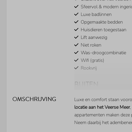
Sfeervol & modern ingeri
Luxe badlinnen
Opgemaakte bedden
Huisdieren toegestaan
Lift aanwezig
Niet roken
Was-droogcombinatie
Wifi (gratis)
Rookvrij
BUITEN
Parkeerplaats bij woning
OMSCHRIJVING
Luxe en comfort staan voor
Berging voor uw fietsen
locatie aan het Veerse Meer
,
Balkon
appartementen maken deze ple
Eigen aanlegsteiger
Neem daarbij het adembeneme