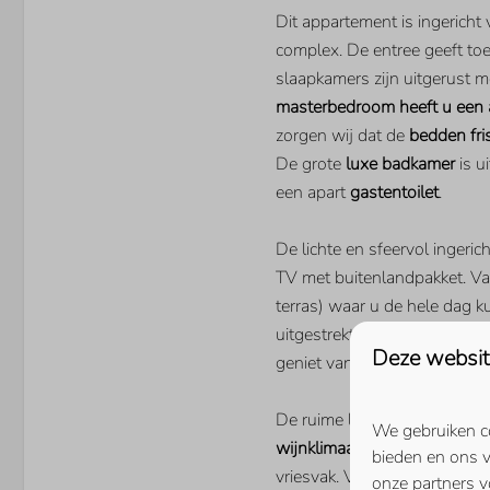
Dit appartement is ingericht
LIGGING
complex. De entree geeft to
slaapkamers zijn uitgerust m
Direct aan het Veerse Me
masterbedroom heeft u een 
Aan het water
zorgen wij dat de
bedden fri
Rustige ligging
De grote
luxe badkamer
is u
Gelegen op de 3e etage
een apart
gastentoilet
.
SLAAPKAMER
De lichte en sfeervol inger
Aantal tweepersoonsbed
TV met buitenlandpakket. Va
Aantal slaapkamers met 
terras) waar u de hele dag 
uitgestrekte Veerse Meer. Tot 
Deze websit
geniet van een goed glas wij
De ruime luxe ingerichte ke
We gebruiken co
wijnklimaatkast
, vaatwasser,
bieden en ons v
vriesvak. Voor de echte koffi
onze partners v