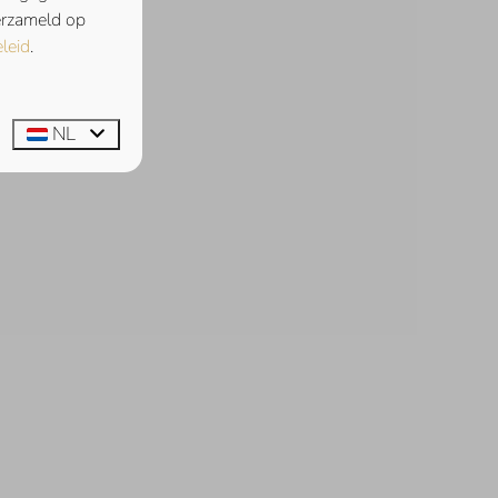
verzameld op
leid
.
NL