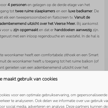
 voor
4 personen
en gelegen op de derde etage van het
PARKEN
egang tot
twee ruime slaapkamers
en een
luxe badkamer
. De
et elk een tweepersoonsbed en flatscreen tv.
Vanuit de
er
Veerse Wende
adembenemend uitzicht over het Veerse Meer.
Bij aankomst
s
voor u
zijn opgemaakt
en dat er
handdoeken aanwezig
zijn.
itgerust met een inloop regendouche en wastafel. In de hal is
WOONRUIMTE
ichte woonkamer heeft een comfortabele zithoek en een Smart
den: 2
Smart TV
nuit de woonkamer heeft u toegang tot het ruime balkon (of
TV: 2
Extra buitenlandse zenders
kunt genieten van een adembenemend uitzicht over het
in de late uurtjes varen de bootjes hier voorbij, terwijl u
e maakt gebruik van cookies
n.
uken is voorzien van inbouwapparatuur zoals een
okies voor een optimale gebruikservaring, om gepersonaliseerde
 combi-oven, inductiekookplaat,
Quooker
en koelkast met
erkeer te analyseren. Ook delen we informatie over uw gebruik va
eliefhebber is er een
Nespresso
koffiemachine
aanwezig. Aan
oor social media, adverteren en analyse. Deze partners kunnen d