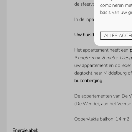
de sfeervolle eettafel genie
combineren met 
basis van uw ge
In de inpandige berging is e
Uw huisdier is in dit appart
ALLES ACCE
Het appartement heeft een
p
(Lengte: max. 8 meter. Diepg
uw appartement en op ieder
dagtocht naar Middelburg of 
buitenberging
.
De appartementen van De Vee
(De Wende), aan het Veerse
Oppervlakte balkon: 14 m2
Energielabel: