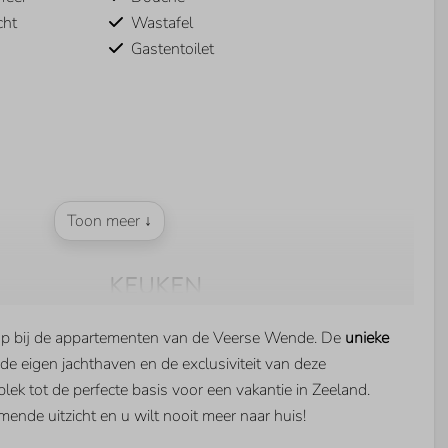
cht
Wastafel
Gastentoilet
Toon meer ↓
KEUKEN
Koel/vriescombinatie
op bij de appartementen van de Veerse Wende. De
unieke
Nespresso machine
 de eigen jachthaven en de exclusiviteit van deze
Combimagnetron
k tot de perfecte basis voor een vakantie in Zeeland.
Quooker
nde uitzicht en u wilt nooit meer naar huis!
Wijnklimaatkast