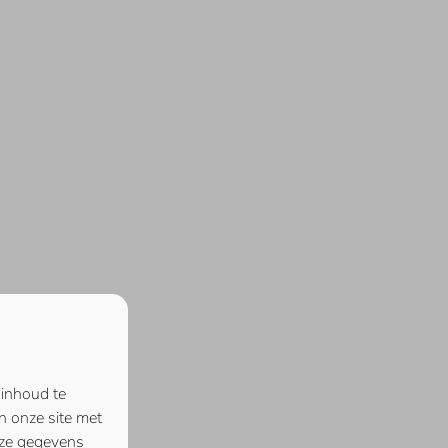
 inhoud te
n onze site met
eze gegevens