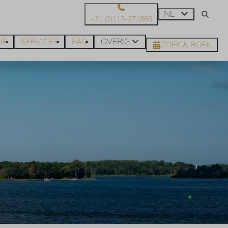
NL
+31 (0)113-371866
JF
SERVICES
FAQ
OVERIG
ZOEK & BOEK