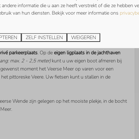
t u van avonden lang tafelen met uw hele gezelschap.
andere informatie die u aan ze heeft verstrekt of die ze hebben 
bruik van hun diensten. Bekijk voor meer informatie ons
privacybe
en
wasdroogcombinatie
aanwezig.
ement van harte welkom!
PTEREN
ZELF INSTELLEN
WEIGEREN
rivé parkeerplaats
. Op de
eigen ligplaats in de jachthaven
ang: max. 2 - 2,5 meter)
kunt u uw eigen boot afmeren bij
 gewenst moment het Veerse Meer op varen voor een
het pittoreske Veere. Uw fietsen kunt u stallen in de
rse Wende zijn gelegen op het mooiste plekje, in de bocht
 Meer.