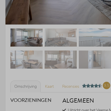
9,5
Omschrijving
Kaart
Recensies
ALGEMEEN
VOORZIENINGEN
Uitzicht over het Veerse 