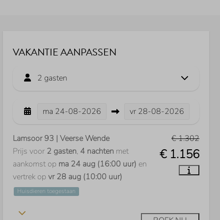
VAKANTIE AANPASSEN
2 gasten
ma
24-08-2026
vr
28-08-2026
Lamsoor 93 | Veerse Wende
€ 1.302
Prijs voor
2 gasten
,
4 nachten
met
€ 1.156
aankomst op
ma 24 aug (16:00 uur)
en
vertrek op
vr 28 aug (10:00 uur)
Huisdieren toegestaan