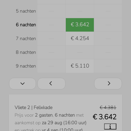
—
—
—
5 nachten
—
€ 3.642
—
6 nachten
—
€ 4.254
—
7 nachten
—
—
—
8 nachten
—
€ 5.110
—
9 nachten
Vliete 2 | Felixkade
€ 4.381
Prijs voor
2 gasten
,
6 nachten
met
€ 3.642
aankomst op
za 29 aug (16:00 uur)
en vertrek op
vr 4 sep (10:00 uur)