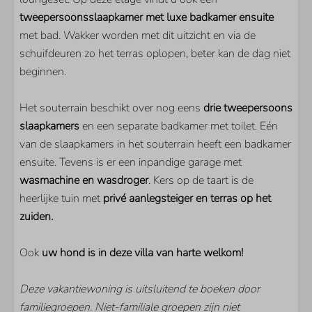
Extra buitenlandse zenders
tweepersoonsslaapkamer met luxe badkamer ensuite
Vloerverwarming
met bad. Wakker worden met dit uitzicht en via de
Houtkachel
schuifdeuren zo het terras oplopen, beter kan de dag niet
beginnen.
Het souterrain beschikt over nog eens
drie tweepersoons
slaapkamers
en een separate badkamer met toilet. Eén
van de slaapkamers in het souterrain heeft een badkamer
ensuite. Tevens is er een inpandige garage met
wasmachine en wasdroger
. Kers op de taart is de
heerlijke tuin met
privé aanlegsteiger en terras op het
zuiden.
Ook
uw hond is in deze villa van harte welkom!
Deze vakantiewoning is uitsluitend te boeken door
familiegroepen. Niet-familiale groepen zijn niet