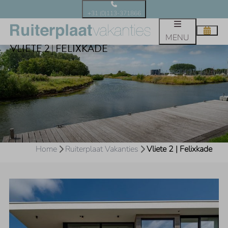
+31 (0)113-371866
MENU
VLIETE 2 | FELIXKADE
Home
Ruiterplaat Vakanties
Vliete 2 | Felixkade