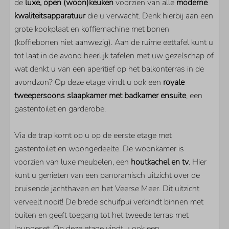
de
luxe, open (woon)keuken
voorzien van alle
moderne
Filter koffiezetapparaat
kwaliteitsapparatuur
die u verwacht. Denk hierbij aan een
Oven
grote kookplaat en koffiemachine met bonen
Vaatwasser
(koffiebonen niet aanwezig). Aan de ruime eettafel kunt u
Quooker
tot laat in de avond heerlijk tafelen met uw gezelschap of
wat denkt u van een aperitief op het balkonterras in de
LIGGING
avondzon? Op deze etage vindt u ook een
royale
tweepersoons slaapkamer met badkamer ensuite
Vrij uitzicht over het polderlandschap
, een
gastentoilet en garderobe.
Rustige ligging
SLAAPKAMER
Via de trap komt op u op de eerste etage met
gastentoilet en woongedeelte. De woonkamer is
Aantal éénpersoonsbedden: 10
voorzien van luxe meubelen, een
houtkachel en tv
. Hier
Aantal slaapkamers met badkamer en-suite: 3
kunt u genieten van een panoramisch uitzicht over de
bruisende jachthaven en het Veerse Meer. Dit uitzicht
WOONRUIMTE
verveelt nooit! De brede schuifpui verbindt binnen met
buiten en geeft toegang tot het tweede terras met
Smart TV
loungeset. Op deze etage vindt u ook een