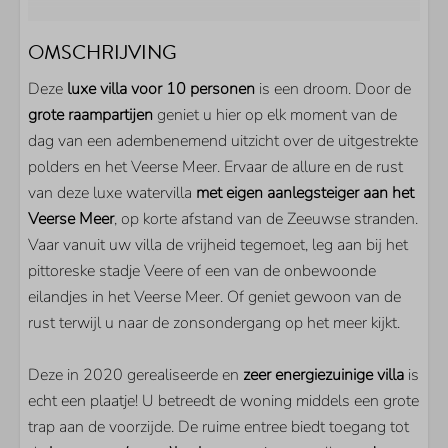
Inloopdouche
Bad
OMSCHRIJVING
Toilet
Deze
luxe villa voor 10 personen
is een droom. Door de
Dubbele wastafel
grote raampartijen
geniet u hier op elk moment van de
Gastentoilet
dag van een adembenemend uitzicht over de uitgestrekte
BUITEN
polders en het Veerse Meer. Ervaar de allure en de rust
van deze luxe watervilla
met eigen aanlegsteiger aan het
Parkeerplaats bij woning
Veerse Meer
, op korte afstand van de Zeeuwse stranden.
Tuin
Vaar vanuit uw villa de vrijheid tegemoet, leg aan bij het
Overdekt terras
pittoreske stadje Veere of een van de onbewoonde
Balkon
eilandjes in het Veerse Meer. Of geniet gewoon van de
Vlonder
rust terwijl u naar de zonsondergang op het meer kijkt.
Eigen aanlegsteiger
Deze in 2020 gerealiseerde en
zeer energiezuinige villa
is
KEUKEN
echt een plaatje! U betreedt de woning middels een grote
trap aan de voorzijde. De ruime entree biedt toegang tot
Koel/vriescombinatie