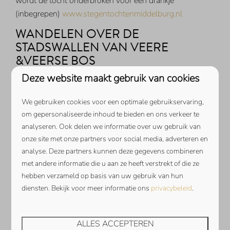
wordt de tocht onderbroken voor een drankje
(inbegrepen)
www.stegentochtenmiddelburg.nl
WANDELEN OVER DE
STADSWALLEN VAN VEERE
&VEERSE BOS
Deze website maakt gebruik van cookies
Veere is een kleine plaats met stadsrechten. Het had een
bijzondere band met Schotland, het was ooit de enige
We gebruiken cookies voor een optimale gebruikservaring,
plaats in Nederland waar Schotse schepen aanmeerden
om gepersonaliseerde inhoud te bieden en ons verkeer te
om wol te verhandelen. Meer informatie over deze
analyseren. Ook delen we informatie over uw gebruik van
Schotse tijd is te vinden in het museum De Schotse
onze site met onze partners voor social media, adverteren en
Huizen. Nu is Veere vooral een toeristenplaats. Het ligt
analyse. Deze partners kunnen deze gegevens combineren
gunstig aan het Veerse Meer en trekt veel watersporters
met andere informatie die u aan ze heeft verstrekt of die ze
en dagjesmensen. Er is een wandelroute uitgezet over
hebben verzameld op basis van uw gebruik van hun
diensten. Bekijk voor meer informatie ons
privacybeleid
.
de stadswallen van Veere. Zeer de moeite waard. En ook
in het Veerse bos is een wandelroute te volgen (5,7 km).
De routes kunt u zo kort of lang maken als u zelf wilt
ALLES ACCEPTEREN
met de knooppuntennetwerk kaart van Walcheren.