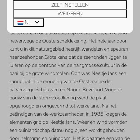
ZELF INSTELLEN
ZEEHONDEN SPOTTEN OP
WEIGEREN
NEELTJE JANS
NL
Ga lekker een dag uitwaaien op Neeltje Jans, een eiland
halverwege de Oosterscheldekering. Het hele jaar door
kunt u in dit natuurgebied heerlijk wandelen en speuren
naar zeehonden.Grote kans dat de zeehonden liggen te
luieren op de pontons van de hangmosselcultuur in de
baai bij de grote windmolen. Ooit was Neeltje Jans een
zandplaat in de monding van de Oosterschelde,
halverwege Schouwen en Noord-Beveland. Voor de
bouw van de stormvloedkering werd de plaat
opgehoogd en omgevormd tot werkeiland. Na het
beëindigen van de werkzaamheden in 1986, kregen de
elementen grip op Neeltje Jans. Weer en wind vormden
een duinlandschap datnu nog bijeen wordt gehouden
door helmgras en duindoorn. Het is daarmee een van de