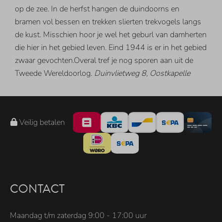
op de zee. In de herfst hangen de duindoorns en
bramen vol bessen en trekken slierten trekvogels langs
de kust. Misschien hoor je wel het geburl van damherten
die hier in het gebied leven. Eind 1944 is er in het gebied
zwaar gevochten.Overal tref je nog sporen aan uit de
Tweede Wereldoorlog.
Duinvlietweg 8, Oostkapelle
Veilig betalen
CONTACT
Maandag t/m zaterdag 9:00 - 17:00 uur