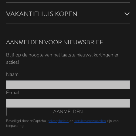
VAKANTIEHUIS KOPEN
AANMELDEN VOOR NIEUWSBRIEF
Blijf op de hoogte van het laatste nieuws, kortingen en
acties!
Naam
E-mail
AANMELDEN
Beveiligd door reCaptcha,
privacybeleid
en
servicevoorwaarden
zijn van
toepassing.