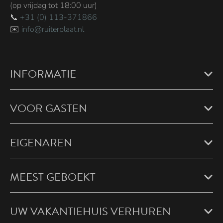
(op vrijdag tot 18:00 uur)
📞
+31 (0) 113-371866
✉️
info@ruiterplaat.nl
INFORMATIE
VOOR GASTEN
EIGENAREN
MEEST GEBOEKT
UW VAKANTIEHUIS VERHUREN