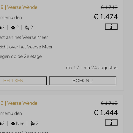
9 | Veerse Wende
€ 1.748
€ 1.474
Arnemuiden
3
2
2
ect aan het Veerse Meer
zicht over het Veerse Meer
egen op de 2e etage
ma 17 - ma 24 augustus
BEKIJKEN
BOEK NU
3 | Veerse Wende
€ 1.718
€ 1.444
Arnemuiden
2
Nee
2