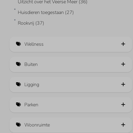
Uitzicht over het Veerse Meer (36)
Huisdieren toegestaan (27)
Rookvrij (37)
Wellness
Sauna (2)
Buiten
Whirlpool (1)
Volledig omheinde tuin (1)
Ligging
Eigen aanlegsteiger (26)
Tuin op het zuiden (1)
Boothelling (4)
Parken
Op loopafstand van het Banjaardstrand
Trampoline
Veerse Wende (20)
Vrij uitzicht over het polderlandschap (1)
Woonruimte
De Banjaard