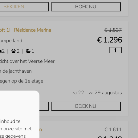
BEKIJKEN
BOEK NU
ft 1i | Résidence Marina
€ 1.537
€ 1.296
Kamperland
2
2
1
zicht over het Veerse Meer
 de jachthaven
egen op de 1e etage
za 22 - za 29 augustus
BEKIJKEN
BOEK NU
 inhoud te
n onze site met
10c | d'Ouwe Haven
€ 1.611
eze gegevens