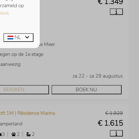
€ 1.349
Kamperland
verzameld op
2
Nee
1
leid
.
ging voor fietsen
rdekt terras
NL
zicht over het Veerse Meer
egen op de 1e etage
t aanwezig
za 22 - za 29 augustus
BEKIJKEN
BOEK NU
oft 1M | Résidence Marina
€ 1.929
€ 1.615
Kamperland
3
2
2