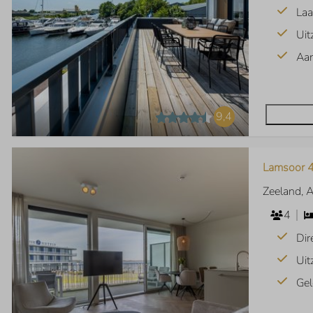
Laa
Uit
Aan
9,4
Lamsoor 4
Zeeland, 
4
Dir
Uit
Gel