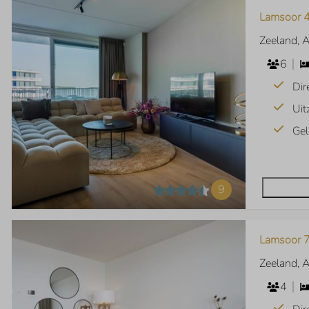
Lamsoor 4
Zeeland, 
6
Dir
Uit
Gel
9
Lamsoor 7
Zeeland, 
4