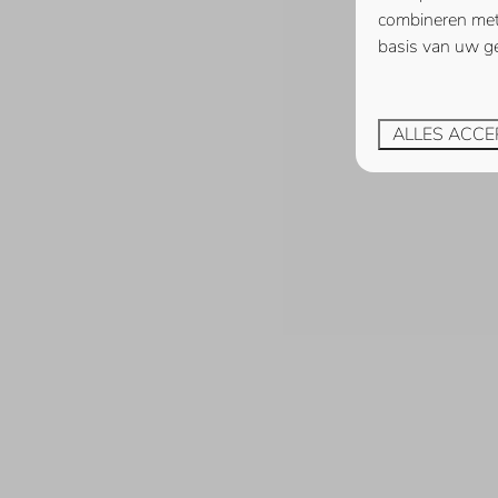
Veerse Muze (1)
combineren met 
basis van uw ge
Zeeuws Goedt (1)
ALLES ACCE