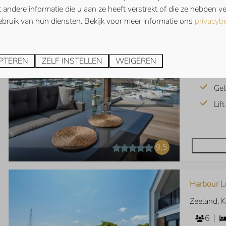
Zeeland, 
andere informatie die u aan ze heeft verstrekt of die ze hebben 
4
bruik van hun diensten. Bekijk voor meer informatie ons
privacybe
Ber
Ove
PTEREN
ZELF INSTELLEN
WEIGEREN
Uit
Gel
Lif
9,5
Harbour L
Zeeland, 
6