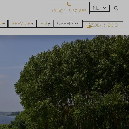
NL
+31 (0)113-371866
JF
SERVICES
FAQ
OVERIG
ZOEK & BOEK