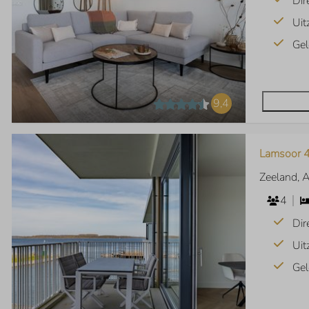
Dir
Uit
Gel
9,4
Lamsoor 4
Zeeland, 
4
Dir
Uit
Gel