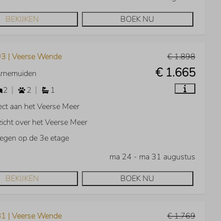
BEKIJKEN
BOEK NU
3 | Veerse Wende
€ 1.898
€ 1.665
Arnemuiden
2
2
1
ect aan het Veerse Meer
zicht over het Veerse Meer
egen op de 3e etage
ma 24 - ma 31 augustus
BEKIJKEN
BOEK NU
1 | Veerse Wende
€ 1.769