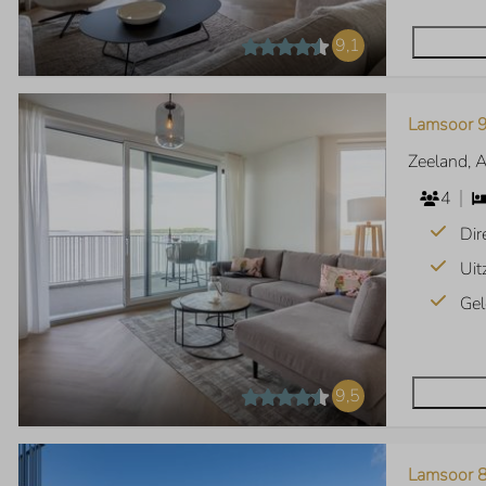
9,1
Lamsoor 9
Zeeland, 
4
Dir
Uit
Gel
9,5
Lamsoor 8