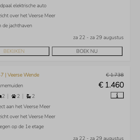
dpaal elektrische auto
zicht over het Veerse Meer
 de jachthaven
za 22 - za 29 augustus
BEKIJKEN
BOEK NU
7 | Veerse Wende
€ 1.738
€ 1.460
Arnemuiden
2
2
2
ect aan het Veerse Meer
zicht over het Veerse Meer
egen op de 1e etage
za 22 - za 29 augustus