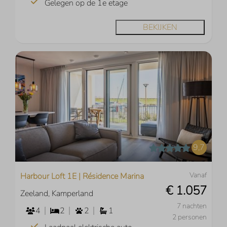
Gelegen op de 1e etage
BEKIJKEN
9,7
Vanaf
Harbour Loft 1E | Résidence Marina
€ 1.057
Zeeland, Kamperland
7 nachten
4
2
2
1
2 personen