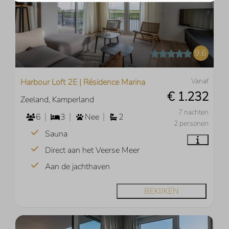
9,6
Vanaf
Harbour Loft 2E | Résidence Marina
€ 1.232
Zeeland, Kamperland
7 nachten
6
3
Nee
2
2 personen
Sauna
Direct aan het Veerse Meer
Aan de jachthaven
BEKIJKEN