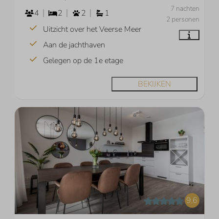
7 nachten
4
2
2
1
2 personen
Uitzicht over het Veerse Meer
Aan de jachthaven
Gelegen op de 1e etage
BEKIJKEN
9,6