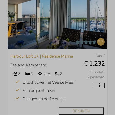
9,7
Vanaf
Harbour Loft 1K | Résidence Marina
€ 1.232
Zeeland, Kamperland
7 nachten
6
3
Nee
2
2 personen
Uitzicht over het Veerse Meer
Aan de jachthaven
Gelegen op de 1e etage
BEKIJKEN