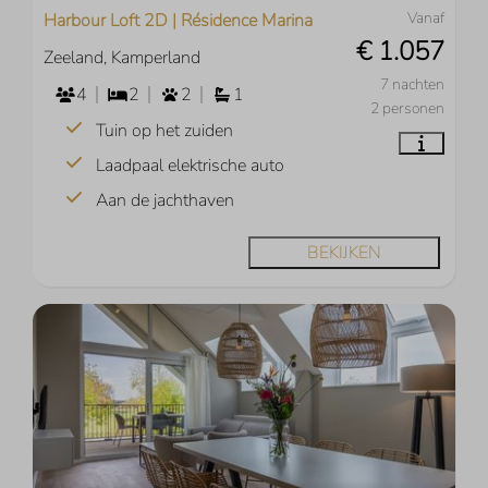
Vanaf
Harbour Loft 2D | Résidence Marina
€ 1.057
Zeeland, Kamperland
7 nachten
4
2
2
1
2 personen
Tuin op het zuiden
Laadpaal elektrische auto
Aan de jachthaven
BEKIJKEN