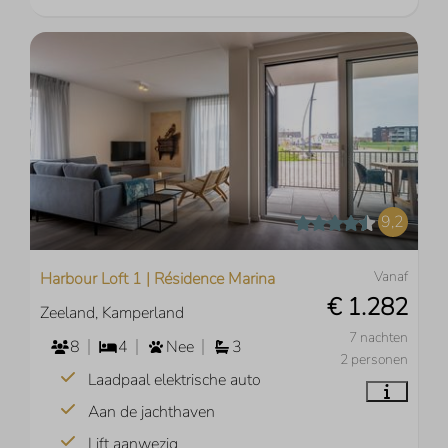
9,2
Vanaf
Harbour Loft 1 | Résidence Marina
€ 1.282
Zeeland, Kamperland
7 nachten
8
4
Nee
3
2 personen
Laadpaal elektrische auto
Aan de jachthaven
Lift aanwezig