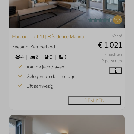
9,3
Vanaf
Harbour Loft 1J | Résidence Marina
€ 1.021
Zeeland, Kamperland
7 nachten
4
2
2
1
2 personen
Aan de jachthaven
Gelegen op de 1e etage
Lift aanwezig
BEKIJKEN