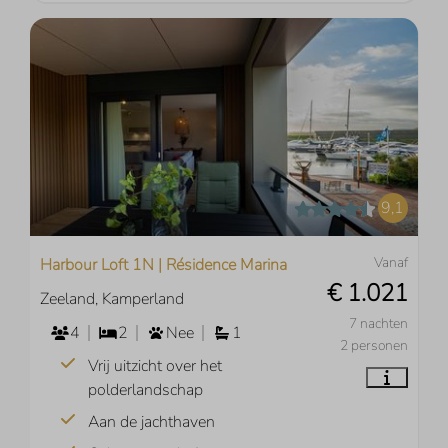
9,1
Vanaf
Harbour Loft 1N | Résidence Marina
€ 1.021
Zeeland, Kamperland
7 nachten
4
2
Nee
1
2 personen
Vrij uitzicht over het
polderlandschap
Aan de jachthaven