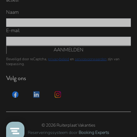
acties!
Naam
E-mail
AANMELDEN
Beveiligd door reCaptcha,
privacybeleid
en
servicevoorwaarden
zijn van
toepassing.
Volg ons
© 2026 Ruiterplaat Vakanties
Reserveringssysteem door
Booking Experts