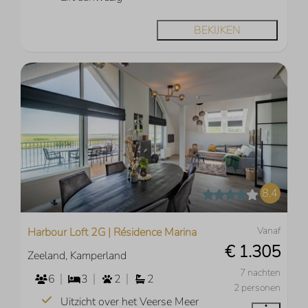
BEKIJKEN
8,4
Vanaf
Harbour Loft 2G | Résidence Marina
€ 1.305
Zeeland, Kamperland
7 nachten
6
3
2
2
2 personen
Uitzicht over het Veerse Meer