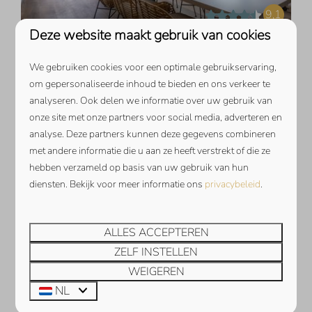
9,1
Deze website maakt gebruik van cookies
Vanaf
Harbour Loft 2i | Résidence Marina
We gebruiken cookies voor een optimale gebruikservaring,
€ 1.087
Zeeland, Kamperland
om gepersonaliseerde inhoud te bieden en ons verkeer te
7 nachten
analyseren. Ook delen we informatie over uw gebruik van
6
2
1
1
2 personen
onze site met onze partners voor social media, adverteren en
Vrij uitzicht over het
analyse. Deze partners kunnen deze gegevens combineren
polderlandschap
met andere informatie die u aan ze heeft verstrekt of die ze
Gelegen op de 2e etage
hebben verzameld op basis van uw gebruik van hun
diensten. Bekijk voor meer informatie ons
privacybeleid
.
Lift aanwezig
BEKIJKEN
ALLES ACCEPTEREN
ZELF INSTELLEN
WEIGEREN
NL