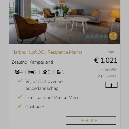
9,6
Vanaf
Harbour Loft 3C | Résidence Marina
€ 1.021
Zeeland, Kamperland
7 nachten
4
2
2
1
2 personen
Vrij uitzicht over het
polderlandschap
Direct aan het Veerse Meer
Gashaard
BEKIJKEN