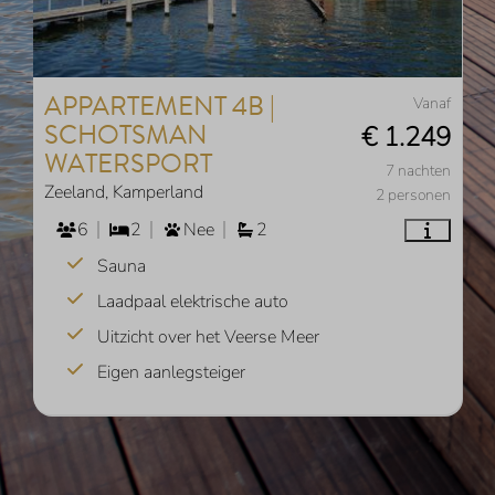
APPARTEMENT 4B |
Vanaf
SCHOTSMAN
€ 1.249
WATERSPORT
7 nachten
Zeeland, Kamperland
2 personen
6
2
Nee
2
Sauna
Laadpaal elektrische auto
Uitzicht over het Veerse Meer
Eigen aanlegsteiger