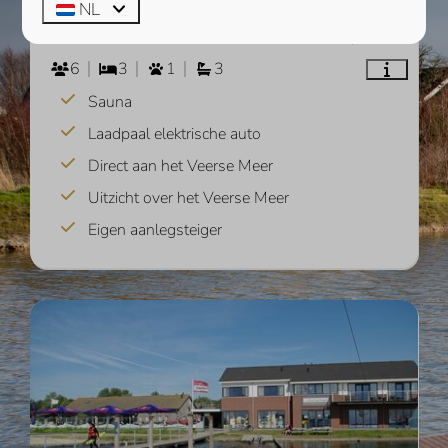
WATERSPORT
NL
7 nachten
Zeeland, Kamperland
2 personen
6
3
1
3
Sauna
Laadpaal elektrische auto
Direct aan het Veerse Meer
Uitzicht over het Veerse Meer
Eigen aanlegsteiger