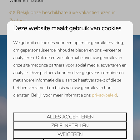
water en natuur.
👉 Bekijk onze beschikbare luxe vakantiehuizen in
Zeeland
Deze website maakt gebruik van cookies
We gebruiken cookies voor een optimale gebruikservaring,
om gepersonaliseerde inhoud te bieden en ons verkeer te
analyseren. Ook delen we informatie over uw gebruik van
onze site met onze partners voor social media, adverteren en
analyse. Deze partners kunnen deze gegevens combineren
met andere informatie die u aan ze heeft verstrekt of die ze
hebben verzameld op basis van uw gebruik van hun
diensten. Bekijk voor meer informatie ons
privacybeleid
.
9,3
ALLES ACCEPTEREN
APPARTEMENT 4C |
ZELF INSTELLEN
Vanaf
SCHOTSMAN
€ 1.344
WEIGEREN