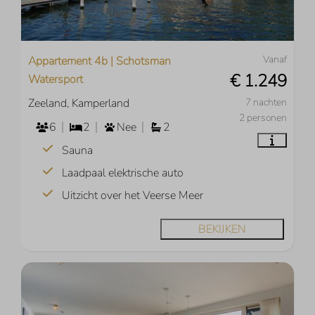
Vanaf
Appartement 4b | Schotsman
€ 1.249
Watersport
Zeeland, Kamperland
7 nachten
2 personen
6
2
Nee
2
Sauna
Laadpaal elektrische auto
Uitzicht over het Veerse Meer
BEKIJKEN