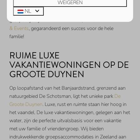
WEIGEREN
Kamperland. Zij organiseren leuke, actieve en hilarische
NL
activiteiten op het strand en in het water. Of u boekt een
groepsuitje bij
Schotsman Watersport
of
Kanoa Outdoor
& Events
, gegarandeerd een succes voor de hele
familie!
RUIME LUXE
VAKANTIEWONINGEN OP DE
GROOTE DUYNEN
Op loopafstand van het Banjaardstrand, grenzend aan
natuurgebied De Schotsman, ligt het unieke park
De
Groote Duynen
. Luxe, rust en ruimte staan hier hoog in
het vaandel. De luxe vakantiewoningen, gelegen aan het
water, zijn de perfecte uitvalsbasis voor een vakantie
met uw familie of vriendengroep. Wij bieden
indrukwekkende groepsaccommodaties in Zeeland aan