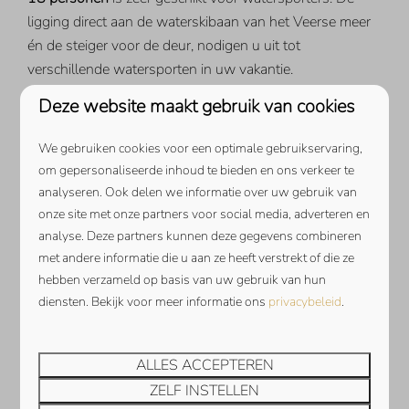
ligging direct aan de waterskibaan van het Veerse meer
én de steiger voor de deur, nodigen u uit tot
verschillende watersporten in uw vakantie.
Deze website maakt gebruik van cookies
GROEPSACCOMMODATIE
We gebruiken cookies voor een optimale gebruikservaring,
NEDERLAND
om gepersonaliseerde inhoud te bieden en ons verkeer te
analyseren. Ook delen we informatie over uw gebruik van
Een verblijf in één van de groepsaccommodaties in
onze site met onze partners voor social media, adverteren en
Zeeland bij Ruiterplaat Vakanties betekent een heerlijke
analyse. Deze partners kunnen deze gegevens combineren
vakantie voor jong en oud. In de omgeving valt van alles
met andere informatie die u aan ze heeft verstrekt of die ze
te beleven. Maak een heerlijke fietstocht of lange
hebben verzameld op basis van uw gebruik van hun
wandeling door de duinen en de polders of breng een
diensten. Bekijk voor meer informatie ons
privacybeleid
.
bezoek aan de omliggende steden zoals Goes,
Middelburg en Veere. En wist u dat u zeehonden kunt
ALLES ACCEPTEREN
spotten in de Oosterschelde? Heeft u liever een actief
ZELF INSTELLEN
uitje, dan reserveert u bij
Movement Sports
in