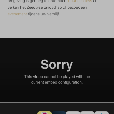
omgeving is genoeg te ontdekken,
huur een fiets
en
verken het Zeeuwse landschap of bezoek een
evenement
tijdens uw verblijf.