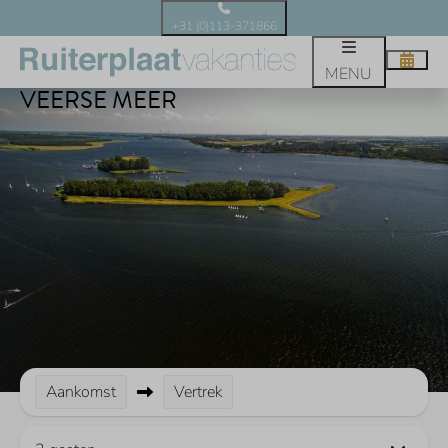
+31 (0)113-371866
LUXE WATERVILLA'S AAN HET
MENU
VEERSE MEER
Aankomst
Vertrek