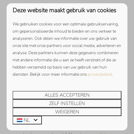
LUXE 10-PERSOONS
Deze website maakt gebruik van cookies
WATERVILLA
We gebruiken cookies voor een optimale gebruikservaring,
Vliete 2 is een luxe watervilla met eigen aanlegsteiger
om gepersonaliseerde inhoud te bieden en ons verkeer te
en is geschikt voor
10 personen
. Vanuit de woonkamer
analyseren. Ook delen we informatie over uw gebruik van
en vanaf het ruime terras kunt u genieten van een
onze site met onze partners voor social media, adverteren en
analyse. Deze partners kunnen deze gegevens combineren
panoramisch uitzicht over het Veerse Meer en het
met andere informatie die u aan ze heeft verstrekt of die ze
Zeeuwse polderlandschap
. Deze villa is ideaal voor een
hebben verzameld op basis van uw gebruik van hun
verblijf samen met uw familie. De ruime woonkeuken is
diensten. Bekijk voor meer informatie ons
privacybeleid
.
perfect voor een avond heerlijk tafelen met uw
gezelschap en er zijn
5 slaapkamers en 4 badkamers
aanwezig. Genoeg ruimte!
ALLES ACCEPTEREN
ZELF INSTELLEN
Het dorp Kamperland bevind zich op korte afstand van
uw villa. Hier kunt u terecht voor de dagelijkse
WEIGEREN
boodschappen. Daarnaast zijn hier verschillende
NL
restaurants
te vinden voor een lunch of diner. Ook in de