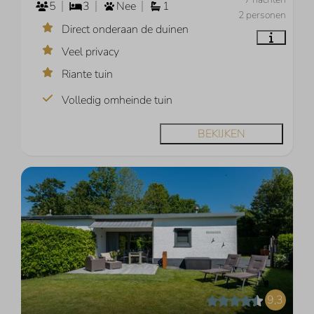
5
3
Nee
1
2 personen
Direct onderaan de duinen
Veel privacy
Riante tuin
Volledig omheinde tuin
BEKIJKEN
9,3