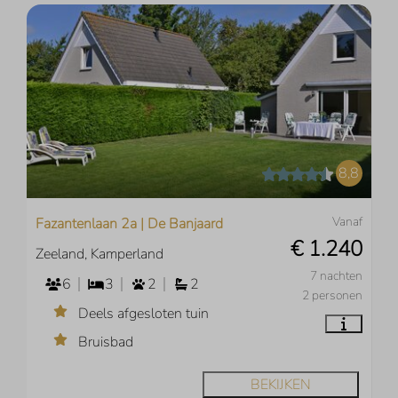
8,8
Vanaf
Fazantenlaan 2a | De Banjaard
€ 1.240
Zeeland, Kamperland
7 nachten
6
3
2
2
2 personen
Deels afgesloten tuin
Bruisbad
BEKIJKEN