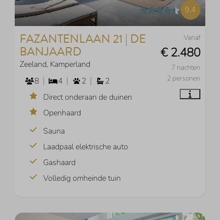
9,4
FAZANTENLAAN 21 | DE
Vanaf
BANJAARD
€ 2.480
Zeeland, Kamperland
7 nachten
2 personen
8
4
2
2
Direct onderaan de duinen
Openhaard
Sauna
Laadpaal elektrische auto
Gashaard
Volledig omheinde tuin