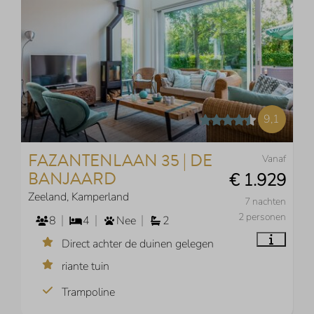
9,1
FAZANTENLAAN 35 | DE
Vanaf
BANJAARD
€ 1.929
Zeeland, Kamperland
7 nachten
2 personen
8
4
Nee
2
Direct achter de duinen gelegen
riante tuin
Trampoline