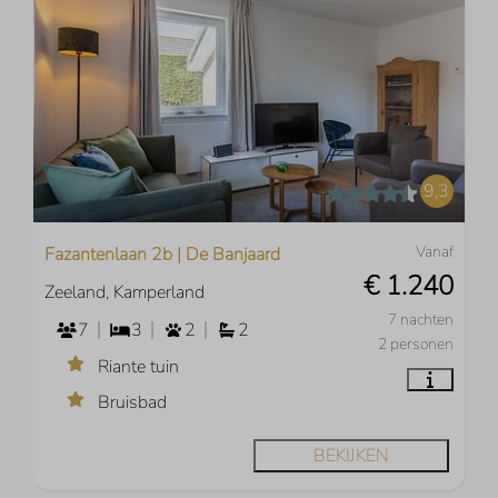
9,3
Vanaf
Fazantenlaan 2b | De Banjaard
€ 1.240
Zeeland, Kamperland
7 nachten
7
3
2
2
2 personen
Riante tuin
Bruisbad
BEKIJKEN