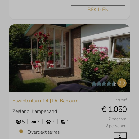
BEKIJKEN
8,9
Vanaf
Fazantenlaan 14 | De Banjaard
€ 1.050
Zeeland, Kamperland
7 nachten
5
3
2
1
2 personen
Overdekt terras