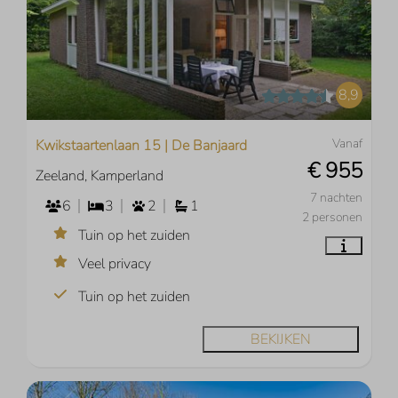
8,9
Vanaf
Kwikstaartenlaan 15 | De Banjaard
€ 955
Zeeland, Kamperland
7 nachten
6
3
2
1
2 personen
Tuin op het zuiden
Veel privacy
Tuin op het zuiden
BEKIJKEN