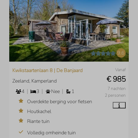
9,6
Vanaf
Kwikstaartenlaan 8 | De Banjaard
€ 985
Zeeland, Kamperland
7 nachten
4
3
Nee
1
2 personen
Overdekte berging voor fietsen
Houtkachel
Riante tuin
Volledig omheinde tuin