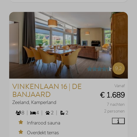
9,2
VINKENLAAN 16 | DE
Vanaf
BANJAARD
€ 1.689
Zeeland, Kamperland
7 nachten
2 personen
8
4
2
2
Infrarood sauna
Overdekt terras