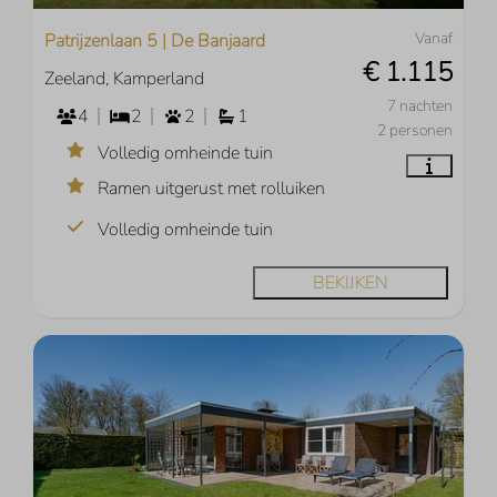
Vanaf
Patrijzenlaan 5 | De Banjaard
€ 1.115
Zeeland, Kamperland
7 nachten
4
2
2
1
2 personen
Volledig omheinde tuin
Ramen uitgerust met rolluiken
Volledig omheinde tuin
BEKIJKEN