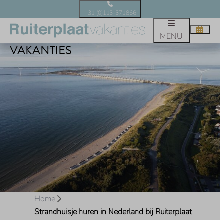
+31 (0)113-371866
STRANDHUISJE HUREN IN
NEDERLAND BIJ RUITERPLAAT
MENU
VAKANTIES
Home
Strandhuisje huren in Nederland bij Ruiterplaat