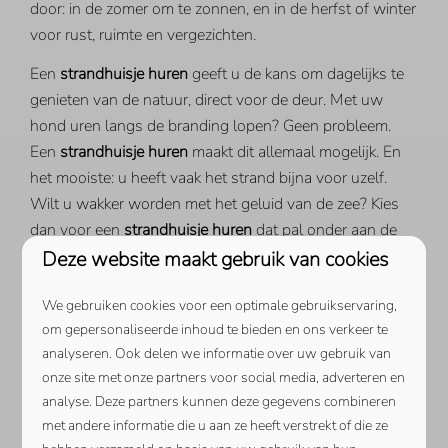
door: in de zomer om te zonnen, en in de herfst of winter
voor rust, ruimte en vergezichten.
Een
strandhuisje huren
geeft u de kans om dagelijks te
genieten van de natuur, direct voor de deur. Met uw
hond uren langs de branding lopen? Geen probleem.
Een
strandhuisje huren
maakt dit allemaal mogelijk. En
het mooiste: u heeft vaak het strand bijna voor uzelf.
Wilt u wakker worden met het geluid van de zee? Kies
dan voor een
strandhuisje huren
dat pal onder aan de
duinen ligt.
Deze website maakt gebruik van cookies
We gebruiken cookies voor een optimale gebruikservaring,
om gepersonaliseerde inhoud te bieden en ons verkeer te
analyseren. Ook delen we informatie over uw gebruik van
onze site met onze partners voor social media, adverteren en
analyse. Deze partners kunnen deze gegevens combineren
met andere informatie die u aan ze heeft verstrekt of die ze