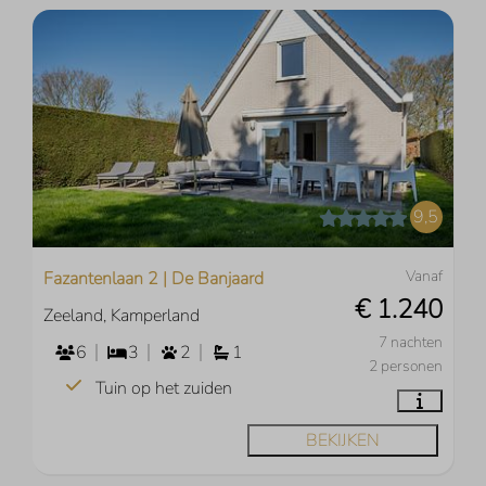
9,5
Vanaf
Fazantenlaan 2 | De Banjaard
€ 1.240
Zeeland, Kamperland
7 nachten
6
3
2
1
2 personen
Tuin op het zuiden
BEKIJKEN