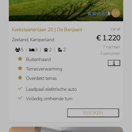
8,8
Vanaf
Kwikstaartenlaan 20 | De Banjaard
€ 1.220
Zeeland, Kamperland
7 nachten
5
3
2
2
2 personen
Buitenhaard
Terrasverwarming
Overdekt terras
Laadpaal elektrische auto
Volledig omheinde tuin
BEKIJKEN