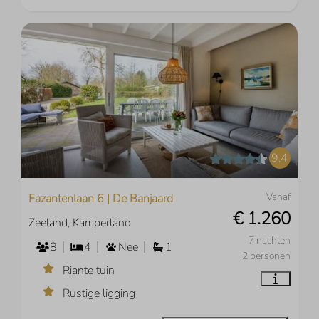
9,4
Vanaf
Fazantenlaan 6 | De Banjaard
€ 1.260
Zeeland, Kamperland
7 nachten
8
4
Nee
1
2 personen
Riante tuin
Rustige ligging